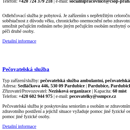
Telefon:
+420 724 379 218
| e-mail:
socialnipracovnice@csop-prah
Odlehčovací služba je pobytová. Je zařízením s nepřetržitým celoroč
soběstačnost z důvodu věku, chronického onemocnění nebo zdravotního 
umožnit pečujícím rodinám nebo jiným pečujícím osobám nezbytný odpo
péči druhé osoby.
Detailní informace
Pečovatelská služba
Typ zařízení/služby:
pečovatelská služba ambulantní, pečovatelská 
Adresa:
Sedláčkova 446, 530 09 Pardubice
|
Pardubice, Pardubic
Zřizovatel/Provozovatel:
Nezisková organizace
| Kapacita:
60 míst
Telefon:
+420 602 944 975
| e-mail:
pecovatelky@ssmpce.cz
Pečovatelská služba je poskytována seniorům a osobám se zdravotní
zdravotního postižení a jejichž situace vyžaduje pomoc jiné fyzické o
pomoc jiné fyzické osoby.
Detailní informace