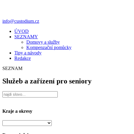
info@custodium.cz
ÚVOD
SEZNAMY
Domovy a služby
Kompenzační pomůcky
Tipy a návody
Redakce
SEZNAM
Služeb a zařízení pro seniory
Kraje a okresy