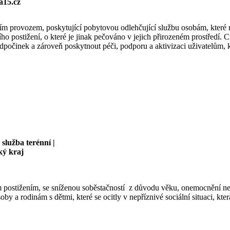
a15.cz
ním provozem, poskytující pobytovou odlehčující službu osobám, které 
postižení, o které je jinak pečováno v jejich přirozeném prostředí. C
činek a zároveň poskytnout péči, podporu a aktivizaci uživatelům, kt
služba terénní |
ký kraj
m postižením, se sníženou soběstačností z důvodu věku, onemocnění n
soby a rodinám s dětmi,
které se ocitly v nepříznivé sociální situaci, kt