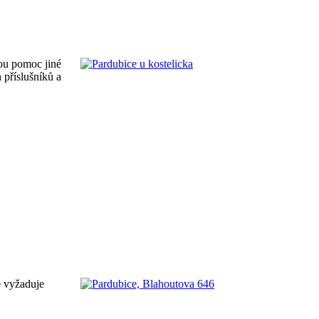
nou pomoc jiné
 příslušníků a
e vyžaduje