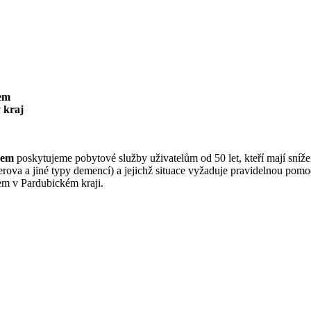
mem
 kraj
imem
poskytujeme pobytové služby uživatelům od 50 let, kteří mají sníž
va a jiné typy demencí) a jejichž situace vyžaduje pravidelnou pomoc
em v Pardubickém kraji.