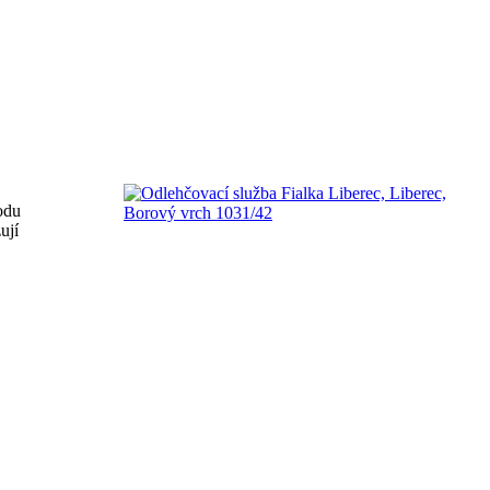
odu
ují