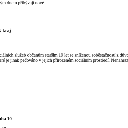
dým dnem přibývají nové.
ý kraj
ciálních služeb občanům starším 19 let se sníženou soběstačností z dův
é je jinak pečováno v jejich přirozeném sociálním prostředí. Nenahraz
aha 10