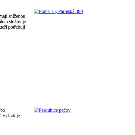
mají sníženou
ílem služby je
eří potřebují
ebo
erá vyžaduje