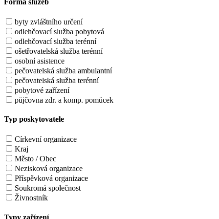
Forma služeb
byty zvláštního určení
odlehčovací služba pobytová
odlehčovací služba terénní
ošetřovatelská služba terénní
osobní asistence
pečovatelská služba ambulantní
pečovatelská služba terénní
pobytové zařízení
půjčovna zdr. a komp. pomůcek
Typ poskytovatele
Církevní organizace
Kraj
Město / Obec
Nezisková organizace
Příspěvková organizace
Soukromá společnost
Živnostník
Typy zařízení