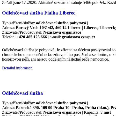
Začali jsme 1.1.2020. Aktuálně seznam obsahuje 5466 položek. Kaž
Odlehčovací služba Fialka Liberec
Typ zařízení/služby:
odlehčovací služba pobytová |
Adresa:
Borový Vrch 1031/42, 460 14 Liberec
|
Liberec, Libereck
Zřizovatel/Provozovatel:
Nezisková organizace
Telefon:
+420 485 123 666
| e-mail:
gratiasova czasp.cz
Odlehčovací služba je pobytová. Je zřízena za účelem poskytování so
chronického onemocnění nebo zdravotního postižení a seniorům, o kter
hospicovou péči, ani nejsou oddělením následné péče nemocnice.
Detailní informace
Odlehčovací služba
Typ zařízení/služby:
odlehčovací služba pobytová |
Adresa:
Parmská 390, 109 00 Praha 10
|
Praha, Praha (hl.m.), Pr
Zřizovatel/Provozovatel:
Nezisková organizace
| Kapacita:
8 míst