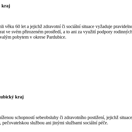
 kraj
li věku 60 let a jejichž zdravotní či sociální situace vyžaduje pravidel
rat ve svém přirozeném prostředí, a to ani za využití podpory rodinných
rvalým pobytem v okrese Pardubice.
ubický kraj
íženou schopností sebeobsluhy či zdravotního postižení, jejichž situac
y, pečovatelskou službou ani jinými službami sociální péče.