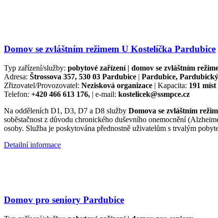
Domov se zvláštním režimem U Kostelíčka Pardubice
Typ zařízení/služby:
pobytové zařízení | domov se zvláštním reži
Adresa:
Štrossova 357, 530 03 Pardubice
|
Pardubice, Pardubický
Zřizovatel/Provozovatel:
Nezisková organizace
| Kapacita:
191 míst
Telefon:
+420 466 613 176,
| e-mail:
kostelicek@ssmpce.cz
Na odděleních D1, D3, D7 a D8 služby
Domova se zvláštním rež
soběstačnost z důvodu chronického duševního onemocnění (Alzheimero
osoby. Služba je poskytována přednostně uživatelům s trvalým pobyt
Detailní informace
Domov pro seniory Pardubice