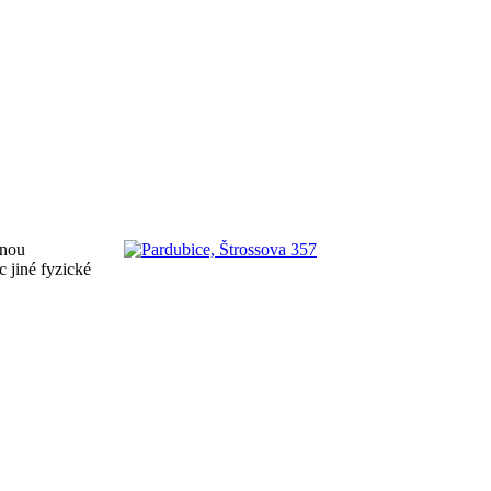
enou
 jiné fyzické