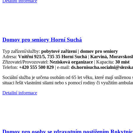
Detailní informace
Domov pro seniory Horní Suchá
Typ zařízení/služby:
pobytové zařízení | domov pro seniory
Adresa:
Vnitřní 921/5, 735 35 Horní Suchá
|
Karviná, Moravskosl
Zřizovatel/Provozovatel:
Nezisková organizace
| Kapacita:
30 míst
Telefon:
+420 555 500 829
| e-mail:
ds.hornisucha.socialni@slezsk
Sociální služba je určena osobám od 65 let věku, které mají sníženou
situaci řešit vlastními silami nebo s pomocí rodiny či využitím ambula
Detailní informace
Domov pro osoby se zdravotním postižením Rokytnic