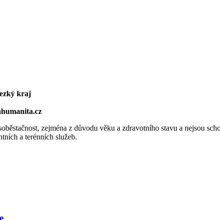
ezký kraj
ahumanita.cz
 soběstačnost, zejména z důvodu věku a zdravotního stavu a nejsou sch
ntních a terénních služeb.
e