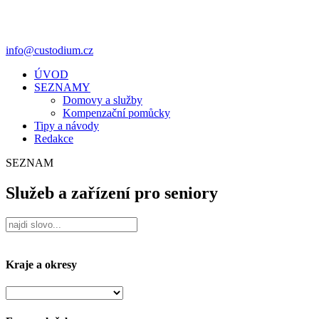
info@custodium.cz
ÚVOD
SEZNAMY
Domovy a služby
Kompenzační pomůcky
Tipy a návody
Redakce
SEZNAM
Služeb a zařízení pro seniory
Kraje a okresy