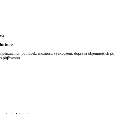
va
lucin.cz
kompenzačních pomůcek, možnosti vyzkoušení, doprava objemnějších p
y s půjčovnou.