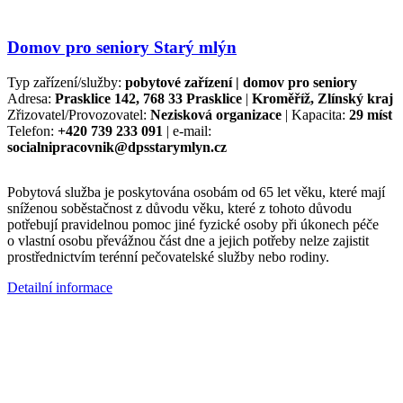
Domov pro seniory Starý mlýn
Typ zařízení/služby:
pobytové zařízení | domov pro seniory
Adresa:
Prasklice 142, 768 33 Prasklice
|
Kroměříž, Zlínský kraj
Zřizovatel/Provozovatel:
Nezisková organizace
| Kapacita:
29 míst
Telefon:
+420 739 233 091
| e-mail:
socialnipracovnik@dpsstarymlyn.cz
Pobytová služba je poskytována osobám od 65 let věku, které mají
sníženou soběstačnost z důvodu věku, které z tohoto důvodu
potřebují pravidelnou pomoc jiné fyzické osoby při úkonech péče
o vlastní osobu převážnou část dne a jejich potřeby nelze zajistit
prostřednictvím terénní pečovatelské služby nebo rodiny.
Detailní informace