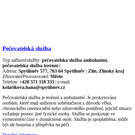
Pečovatelská služba
Typ zařízení/služby:
pečovatelská služba ambulantní,
pečovatelská služba terénní |
Adresa:
Spytihněv 577, 763 64 Spytihněv
|
Zlín, Zlínský kraj
Zřizovatel/Provozovatel:
Město
Telefon:
+420 571 118 333
| e-mail:
kolarikova.hana@spytihnev.cz
Pečovatelská služba je terénní a ambulantní. Je poskytována
osobám, které mají sníženou soběstačnost z důvodu věku,
chronického onemocnění nebo zdravotního postižení, jejichž situace
vyžaduje pomoc jiné fyzické osoby. Služba se poskytuje ve
vymezeném čase v domácnosti osob. Služba je zpoplatněna, může
být ale hrazena z příspěvku na péči.
Detailní informace