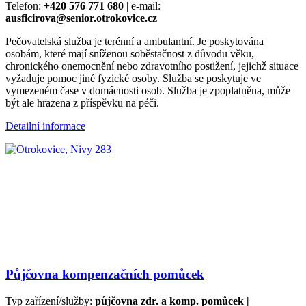
Telefon:
+420 576 771 680
| e-mail:
ausficirova@senior.otrokovice.cz
Pečovatelská služba je terénní a ambulantní. Je poskytována
osobám, které mají sníženou soběstačnost z důvodu věku,
chronického onemocnění nebo zdravotního postižení, jejichž situace
vyžaduje pomoc jiné fyzické osoby. Služba se poskytuje ve
vymezeném čase v domácnosti osob. Služba je zpoplatněna, může
být ale hrazena z příspěvku na péči.
Detailní informace
Půjčovna kompenzačních pomůcek
Typ zařízení/služby:
půjčovna zdr. a komp. pomůcek |