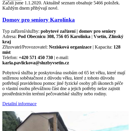
Začali jsme 1.1.2020. Aktuálně seznam obsahuje 5466 položek.
Každým dnem přibývají nové.
Domov pro seniory Karolínka
Typ zařízení/služby:
pobytové zařízení | domov pro seniory
Adresa:
Pod Obecnicu 308, 756 05 Karolinka
|
Vsetín, Zlínský
kraj
Zřizovatel/Provozovatel:
Nezisková organizace
| Kapacita:
128
míst
Telefon:
+420 571 450 730
| e-mail:
karla.pavlickova@sluzbyvsetin.cz
Pobytová služba je poskytována osobám od 65 let věku, které mají
sníženou soběstačnost z důvodu věku, které z tohoto důvodu
potřebují pravidelnou pomoc jiné fyzické osoby při úkonech péče
o vlastní osobu převážnou část dne a jejich potřeby nelze zajistit
prostřednictvím terénní pečovatelské služby nebo rodiny.
Detailní informace