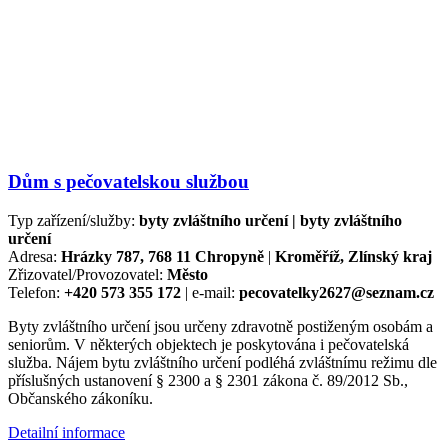
Dům s pečovatelskou službou
Typ zařízení/služby:
byty zvláštního určení | byty zvláštního
určení
Adresa:
Hrázky 787, 768 11 Chropyně
|
Kroměříž, Zlínský kraj
Zřizovatel/Provozovatel:
Město
Telefon:
+420 573 355 172
| e-mail:
pecovatelky2627@seznam.cz
Byty zvláštního určení jsou určeny zdravotně postiženým osobám a
seniorům. V některých objektech je poskytována i pečovatelská
služba. Nájem bytu zvláštního určení podléhá zvláštnímu režimu dle
příslušných ustanovení § 2300 a § 2301 zákona č. 89/2012 Sb.,
Občanského zákoníku.
Detailní informace