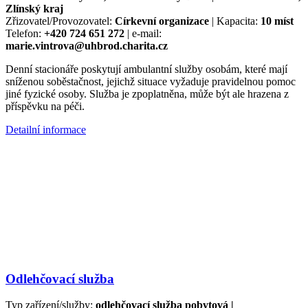
Zlínský kraj
Zřizovatel/Provozovatel:
Církevní organizace
| Kapacita:
10 míst
Telefon:
+420 724 651 272
| e-mail:
marie.vintrova@uhbrod.charita.cz
Denní stacionáře poskytují ambulantní služby osobám, které mají
sníženou soběstačnost, jejichž situace vyžaduje pravidelnou pomoc
jiné fyzické osoby. Služba je zpoplatněna, může být ale hrazena z
příspěvku na péči.
Detailní informace
Odlehčovací služba
Typ zařízení/služby:
odlehčovací služba pobytová |