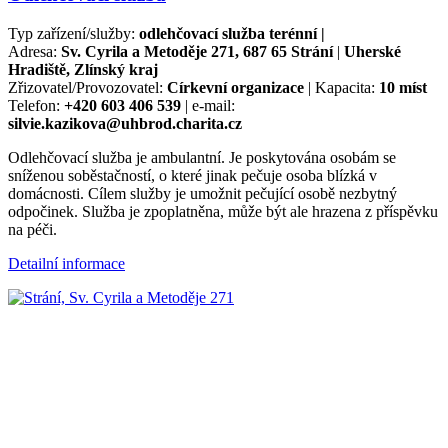
Typ zařízení/služby:
odlehčovací služba terénní |
Adresa:
Sv. Cyrila a Metoděje 271, 687 65 Strání
|
Uherské
Hradiště, Zlínský kraj
Zřizovatel/Provozovatel:
Církevní organizace
| Kapacita:
10 míst
Telefon:
+420 603 406 539
| e-mail:
silvie.kazikova@uhbrod.charita.cz
Odlehčovací služba je ambulantní. Je poskytována osobám se
sníženou soběstačností, o které jinak pečuje osoba blízká v
domácnosti. Cílem služby je umožnit pečující osobě nezbytný
odpočinek. Služba je zpoplatněna, může být ale hrazena z příspěvku
na péči.
Detailní informace