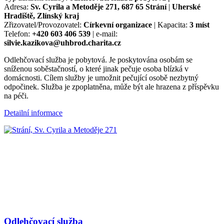
Adresa:
Sv. Cyrila a Metoděje 271, 687 65 Strání
|
Uherské
Hradiště, Zlínský kraj
Zřizovatel/Provozovatel:
Církevní organizace
| Kapacita:
3 míst
Telefon:
+420 603 406 539
| e-mail:
silvie.kazikova@uhbrod.charita.cz
Odlehčovací služba je pobytová. Je poskytována osobám se
sníženou soběstačností, o které jinak pečuje osoba blízká v
domácnosti. Cílem služby je umožnit pečující osobě nezbytný
odpočinek. Služba je zpoplatněna, může být ale hrazena z příspěvku
na péči.
Detailní informace
Odlehčovací služba