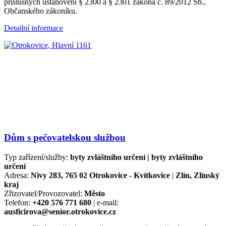
příslušných ustanovení § 2300 a § 2301 zákona č. 89/2012 Sb.,
Občanského zákoníku.
Detailní informace
Dům s pečovatelskou službou
Typ zařízení/služby:
byty zvláštního určení | byty zvláštního
určení
Adresa:
Nivy 283, 765 02 Otrokovice - Kvítkovice
|
Zlín, Zlínský
kraj
Zřizovatel/Provozovatel:
Město
Telefon:
+420 576 771 680
| e-mail:
ausficirova@senior.otrokovice.cz