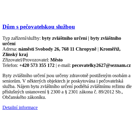
Dům s pečovatelskou službou
Typ zařízení/služby:
byty zvláštního určení | byty zvláštního
určení
Adresa:
náměstí Svobody 26, 768 11 Chropyně
|
Kroměříž,
Zlínský kraj
Zřizovatel/Provozovatel:
Město
Telefon:
+420 573 355 172
| e-mail:
pecovatelky2627@seznam.cz
Byty zvláštního určení jsou určeny zdravotně postiženým osobám a
seniorům. V některých objektech je poskytována i pečovatelská
služba. Nájem bytu zvláštního určení podléhá zvláštnímu režimu dle
příslušných ustanovení § 2300 a § 2301 zákona č. 89/2012 Sb.,
Občanského zákoníku.
Detailní informace