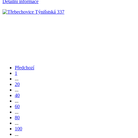
Detailní informace
Předchozí
1
...
20
...
40
...
60
...
80
...
100
...