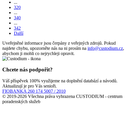
...
320
...
340
...
342
Další
Uveřejněné informace jsou čerpány z veřejných zdrojů. Pokud
najdete chybu, upozorněte nás na ni prosím na
info@custodium.cz
,
abychom ji mohli co nejrychleji opravit.
Chcete nás podpořit?
Váš příspěvek 100% využijeme na doplnění databází a návodů.
Aktualizují je pro Vás senioři.
FIOBANKA 260 174 5007 / 2010
© 2019-2026 Všechna práva vyhrazena CUSTODIUM - centrum
poradenských služeb