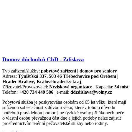
Domov důchodců ChD - Zdislava
Typ zařízení/služby:
pobytové zařízení | domov pro seniory
Adresa:
Týnišťská 337, 503 46 Třebechovice pod Orebem
|
Hradec Králové, Královéhradecký kraj
Zřizovatel/Provozovatel:
Nezisková organizace
| Kapacita:
54 míst
Telefon:
+420 734 449 586
| e-mail:
ddzdislava@volny.cz
Pobytová služba je poskytována osobám od 65 let věku, které mají
sníženou soběstačnost z důvodu věku, které z tohoto důvodu
potřebují pravidelnou pomoc jiné fyzické osoby při úkonech péče
o vlastní osobu převážnou část dne a jejich potřeby nelze zajistit
prostřednictvím terénní pečovatelské služby nebo rodiny.