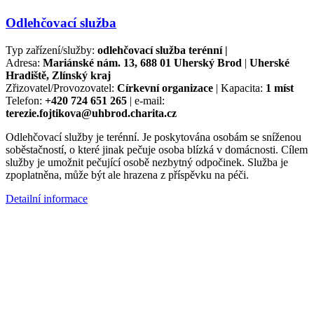
Odlehčovací služba
Typ zařízení/služby:
odlehčovací služba terénní |
Adresa:
Mariánské nám. 13, 688 01 Uherský Brod
|
Uherské
Hradiště, Zlínský kraj
Zřizovatel/Provozovatel:
Církevní organizace
| Kapacita:
1 míst
Telefon:
+420 724 651 265
| e-mail:
terezie.fojtikova@uhbrod.charita.cz
Odlehčovací služby je terénní. Je poskytována osobám se sníženou
soběstačností, o které jinak pečuje osoba blízká v domácnosti. Cílem
služby je umožnit pečující osobě nezbytný odpočinek. Služba je
zpoplatněna, může být ale hrazena z příspěvku na péči.
Detailní informace