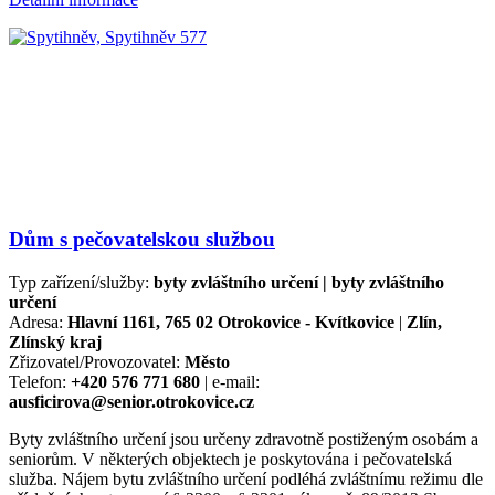
Dům s pečovatelskou službou
Typ zařízení/služby:
byty zvláštního určení | byty zvláštního
určení
Adresa:
Hlavní 1161, 765 02 Otrokovice - Kvítkovice
|
Zlín,
Zlínský kraj
Zřizovatel/Provozovatel:
Město
Telefon:
+420 576 771 680
| e-mail:
ausficirova@senior.otrokovice.cz
Byty zvláštního určení jsou určeny zdravotně postiženým osobám a
seniorům. V některých objektech je poskytována i pečovatelská
služba. Nájem bytu zvláštního určení podléhá zvláštnímu režimu dle