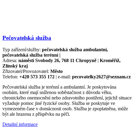
Pečovatelská služba
Typ zařízení/služby:
pečovatelská služba ambulantní,
pečovatelská služba terénní |
Adresa:
náměstí Svobody 26, 768 11 Chropyně
|
Kroměříž,
Zlínský kraj
Zřizovatel/Provozovatel:
Město
Telefon:
+420 573 355 172
| e-mail:
pecovatelky2627@seznam.cz
Pečovatelská služba je terénní a ambulantní. Je poskytována
osobám, které mají sníženou soběstačnost z důvodu věku,
chronického onemocnění nebo zdravotního postižení, jejichž situace
vyžaduje pomoc jiné fyzické osoby. Služba se poskytuje ve
vymezeném čase v domácnosti osob. Služba je zpoplatněna, může
být ale hrazena z příspěvku na péči.
Detailní informace