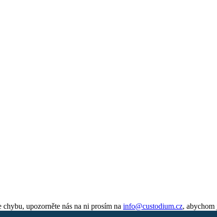
e chybu, upozorněte nás na ni prosím na
info@custodium.cz
, abychom j