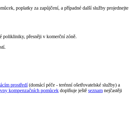
cek, poplatky za zapůjčení, a případné další služby projednejte
 polikliniky, přesněji v komerční zóně.
tí.
ácím prostředí
(domácí péče - terénní ošetřovatelské služby) a
čovny kompenzačních pomůcek
doplňuje ještě
seznam
nejčastěji