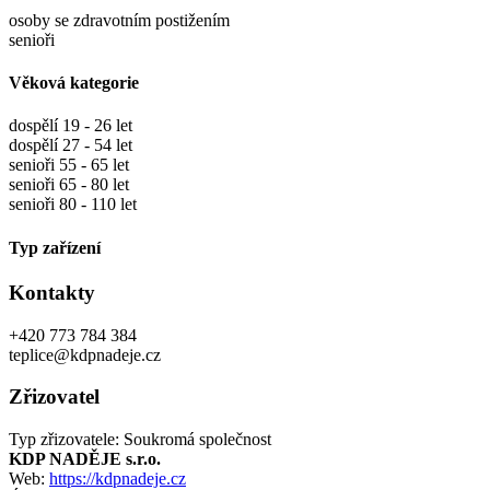
osoby se zdravotním postižením
senioři
Věková kategorie
dospělí 19 - 26 let
dospělí 27 - 54 let
senioři 55 - 65 let
senioři 65 - 80 let
senioři 80 - 110 let
Typ zařízení
Kontakty
+420 773 784 384
teplice@kdpnadeje.cz
Zřizovatel
Typ zřizovatele: Soukromá společnost
KDP NADĚJE s.r.o.
Web:
https://kdpnadeje.cz