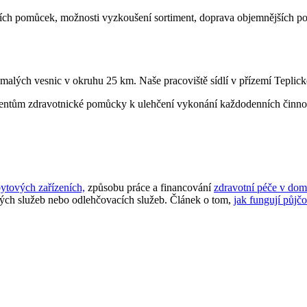
h pomůcek, možnosti vyzkoušení sortiment, doprava objemnějších pomů
alých vesnic v okruhu 25 km. Naše pracoviště sídlí v přízemí Teplické
ientům zdravotnické pomůcky k ulehčení vykonání každodenních činnos
ytových zařízeních,
způsobu práce a financování
zdravotní péče v dom
kých služeb nebo odlehčovacích služeb. Článek o tom,
jak fungují půj