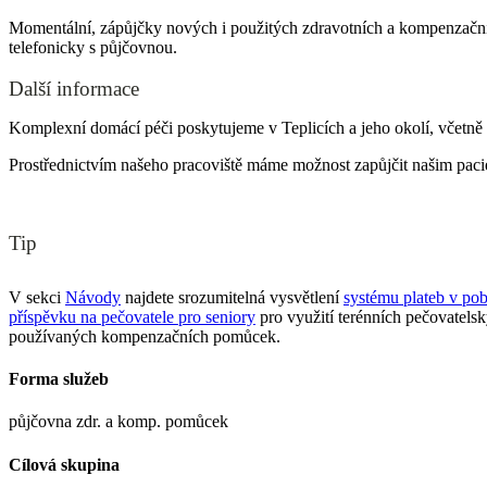
Momentální, zápůjčky nových i použitých zdravotních a kompenzačníc
telefonicky s půjčovnou.
Další informace
Komplexní domácí péči poskytujeme v Teplicích a jeho okolí, včetně m
Prostřednictvím našeho pracoviště máme možnost zapůjčit našim pac
Tip
V sekci
Návody
najdete srozumitelná vysvětlení
systému plateb v pob
příspěvku na pečovatele pro seniory
pro využití terénních pečovatels
používaných kompenzačních pomůcek.
Forma služeb
půjčovna zdr. a komp. pomůcek
Cílová skupina