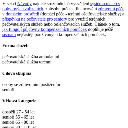
V sekci
Návody
najdete srozumitelná vysvětlení
systému plateb v
pobytových zařízeních,
způsobu práce a financování
zdravotní péče
v domácím prostředí
(domácí péče - terénní ošetřovatelské služby) a
příspěvku na pečovatele pro seniory
pro využití terénních
pečovatelských služeb nebo odlehčovacích služeb. Článek o tom,
jak fungují půjčovny kompenzačních pomůcek
doplňuje ještě
seznam
nejčastěji používaných kompenzačních pomůcek.
Forma služeb
pečovatelská služba ambulantní
pečovatelská služba terénní
Cílová skupina
osoby se zdravotním postižením
senioři
Věková kategorie
dospělí 27 - 54 let
senioři 55 - 65 let
senioři 65 - 80 let
senioři 80 - 110 let