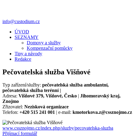
info@custodium.cz
ÚVOD
SEZNAMY
Domovy a služby
Kompenzační pomůcky
Tipy a návody
Redakce
Pečovatelská služba Višňové
Typ zařízení/služby:
pečovatelská služba ambulantní,
pečovatelská služba terénní |
Adresa:
Višňové 379, Višňové, Česko
|
Jihomoravský kraj,
Znojmo
Zřizovatel:
Nezisková organizace
Telefon:
+420 515 241 001
| e-mail:
kmotorkova.z@cssznojmo.cz
www.cssznojmo.cz/index.php/sluzby/pecovatelska-sluzba
Přijímací formulář