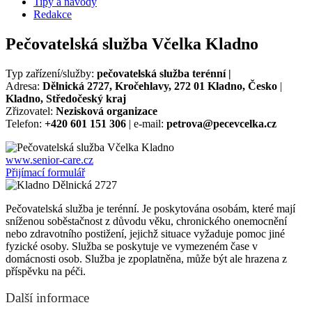
Tipy a návody
Redakce
Pečovatelská služba Včelka Kladno
Typ zařízení/služby:
pečovatelská služba terénní |
Adresa:
Dělnická 2727, Kročehlavy, 272 01 Kladno, Česko
|
Kladno, Středočeský kraj
Zřizovatel:
Nezisková organizace
Telefon:
+420 601 151 306
| e-mail:
petrova@pecevcelka.cz
www.senior-care.cz
Přijímací formulář
Pečovatelská služba je terénní. Je poskytována osobám, které mají
sníženou soběstačnost z důvodu věku, chronického onemocnění
nebo zdravotního postižení, jejichž situace vyžaduje pomoc jiné
fyzické osoby. Služba se poskytuje ve vymezeném čase v
domácnosti osob. Služba je zpoplatněna, může být ale hrazena z
příspěvku na péči.
Další informace