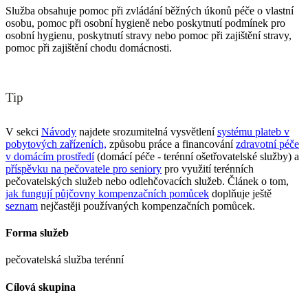
Služba obsahuje pomoc při zvládání běžných úkonů péče o vlastní
osobu, pomoc při osobní hygieně nebo poskytnutí podmínek pro
osobní hygienu, poskytnutí stravy nebo pomoc při zajištění stravy,
pomoc při zajištění chodu domácnosti.
Tip
V sekci
Návody
najdete srozumitelná vysvětlení
systému plateb v
pobytových zařízeních,
způsobu práce a financování
zdravotní péče
v domácím prostředí
(domácí péče - terénní ošetřovatelské služby) a
příspěvku na pečovatele pro seniory
pro využití terénních
pečovatelských služeb nebo odlehčovacích služeb. Článek o tom,
jak fungují půjčovny kompenzačních pomůcek
doplňuje ještě
seznam
nejčastěji používaných kompenzačních pomůcek.
Forma služeb
pečovatelská služba terénní
Cílová skupina