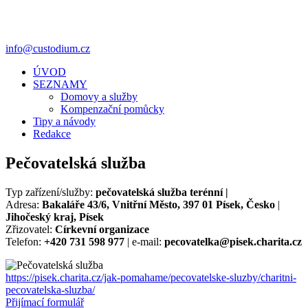
info@custodium.cz
ÚVOD
SEZNAMY
Domovy a služby
Kompenzační pomůcky
Tipy a návody
Redakce
Pečovatelská služba
Typ zařízení/služby:
pečovatelská služba terénní |
Adresa:
Bakaláře 43/6, Vnitřní Město, 397 01 Písek, Česko
|
Jihočeský kraj, Písek
Zřizovatel:
Církevní organizace
Telefon:
+420 731 598 977
| e-mail:
pecovatelka@pisek.charita.cz
https://pisek.charita.cz/jak-pomahame/pecovatelske-sluzby/charitni-
pecovatelska-sluzba/
Přijímací formulář