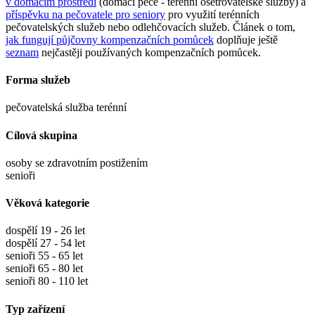
v domácím prostředí
(domácí péče - terénní ošetřovatelské služby) a
příspěvku na pečovatele pro seniory
pro využití terénních
pečovatelských služeb nebo odlehčovacích služeb. Článek o tom,
jak fungují půjčovny kompenzačních pomůcek
doplňuje ještě
seznam
nejčastěji používaných kompenzačních pomůcek.
Forma služeb
pečovatelská služba terénní
Cílová skupina
osoby se zdravotním postižením
senioři
Věková kategorie
dospělí 19 - 26 let
dospělí 27 - 54 let
senioři 55 - 65 let
senioři 65 - 80 let
senioři 80 - 110 let
Typ zařízení