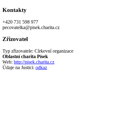
Kontakty
+420 731 598 977
pecovatelka@pisek.charita.cz
Zřizovatel
Typ zřizovatele: Církevní organizace
Oblastní charita Písek
Web:
http://pisek.charita.cz
Údaje na Justici:
odkaz