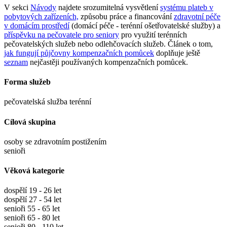
V sekci
Návody
najdete srozumitelná vysvětlení
systému plateb v
pobytových zařízeních,
způsobu práce a financování
zdravotní péče
v domácím prostředí
(domácí péče - terénní ošetřovatelské služby) a
příspěvku na pečovatele pro seniory
pro využití terénních
pečovatelských služeb nebo odlehčovacích služeb. Článek o tom,
jak fungují půjčovny kompenzačních pomůcek
doplňuje ještě
seznam
nejčastěji používaných kompenzačních pomůcek.
Forma služeb
pečovatelská služba terénní
Cílová skupina
osoby se zdravotním postižením
senioři
Věková kategorie
dospělí 19 - 26 let
dospělí 27 - 54 let
senioři 55 - 65 let
senioři 65 - 80 let
senioři 80 - 110 let