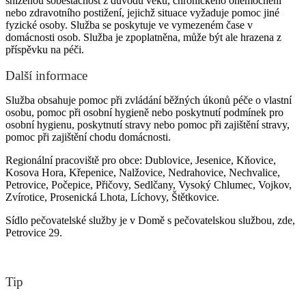
sníženou soběstačnost z důvodu věku, chronického onemocnění
nebo zdravotního postižení, jejichž situace vyžaduje pomoc jiné
fyzické osoby. Služba se poskytuje ve vymezeném čase v
domácnosti osob. Služba je zpoplatněna, může být ale hrazena z
příspěvku na péči.
Další informace
Služba obsahuje pomoc při zvládání běžných úkonů péče o vlastní
osobu, pomoc při osobní hygieně nebo poskytnutí podmínek pro
osobní hygienu, poskytnutí stravy nebo pomoc při zajištění stravy,
pomoc při zajištění chodu domácnosti.
Regionální pracoviště pro obce: Dublovice, Jesenice, Kňovice,
Kosova Hora, Křepenice, Nalžovice, Nedrahovice, Nechvalice,
Petrovice, Počepice, Přičovy, Sedlčany, Vysoký Chlumec, Vojkov,
Zvírotice, Prosenická Lhota, Líchovy, Štětkovice.
Sídlo pečovatelské služby je v Domě s pečovatelskou službou, zde,
Petrovice 29.
Tip