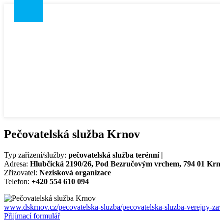
Pečovatelská služba Krnov
Typ zařízení/služby:
pečovatelská služba terénní |
Adresa:
Hlubčická 2190/26, Pod Bezručovým vrchem, 794 01 Krn
Zřizovatel:
Nezisková organizace
Telefon:
+420 554 610 094
www.dskrnov.cz/pecovatelska-sluzba/pecovatelska-sluzba-verejny-z
Přijímací formulář