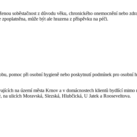
níženou soběstačnost z důvodu věku, chronického onemocnění nebo zdrav
zpoplatněna, může být ale hrazena z příspěvku na péči.
bu, pomoc při osobní hygieně nebo poskytnutí podmínek pro osobní hyg
vajících na území města Krnov a v domácnostech klientů bydlící mimo
 na ulicích Moravská, Slezská, Hlubčická, U Jatek a Rooseveltova.