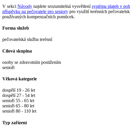
V sekci
Návody
najdete srozumitelná vysvětlení
systému plateb v pob
příspěvku na pečovatele pro seniory
pro využití terénních pečovatels
používaných kompenzačních pomůcek.
Forma služeb
pečovatelská služba terénní
Cílová skupina
osoby se zdravotním postižením
senioři
Věková kategorie
dospělí 19 - 26 let
dospělí 27 - 54 let
senioři 55 - 65 let
senioři 65 - 80 let
senioři 80 - 110 let
Typ zařízení