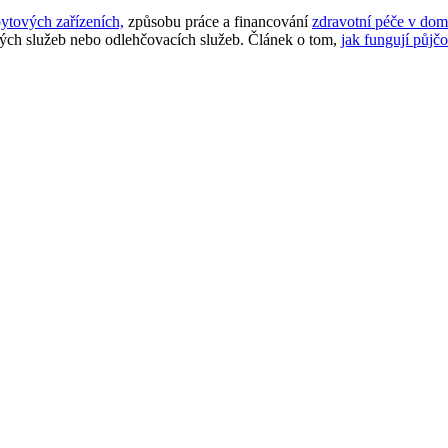
ytových zařízeních,
způsobu práce a financování
zdravotní péče v dom
kých služeb nebo odlehčovacích služeb. Článek o tom,
jak fungují půj