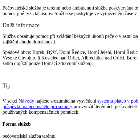
Pečovatelská služba je terénní nebo ambulantní služba poskytována o
pomoc jiné fyzické osoby. Služba se poskytuje ve vymezeném čase v d
Další informace
Služba obsahuje pomoc při zvládání běžných úkonů péče o vlastní oso
zajištění chodu domácnosti.
Spádové obce: Borek, Býšť, Dolní Ředice, Horní Jelení, Horní Ředic
Vysoké Chvojno. ü Kostelec nad Orlicí, Albrechtice nad Orlicí, Boroh
zatím dojíždí pouze Domácí zdravotní služba).
Tip
V sekci
Návody
najdete srozumitelná vysvětlení
systému plateb v pob
příspěvku na pečovatele pro seniory
pro využití terénních pečovatels
používaných kompenzačních pomůcek.
Forma služeb
pečovatelská služba terénní