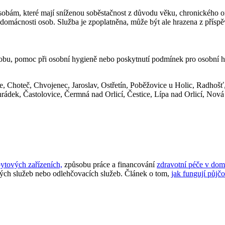
sobám, které mají sníženou soběstačnost z důvodu věku, chronického o
omácnosti osob. Služba je zpoplatněna, může být ale hrazena z příspě
bu, pomoc při osobní hygieně nebo poskytnutí podmínek pro osobní hyg
e, Choteč, Chvojenec, Jaroslav, Ostřetín, Poběžovice u Holic, Radhoš
rádek, Častolovice, Čermná nad Orlicí, Čestice, Lípa nad Orlicí, Nová 
ytových zařízeních,
způsobu práce a financování
zdravotní péče v dom
kých služeb nebo odlehčovacích služeb. Článek o tom,
jak fungují půj