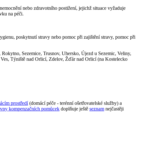
nemocnění nebo zdravotního postižení, jejichž situace vyžaduje
vku na péči.
ienu, poskytnutí stravy nebo pomoc při zajištění stravy, pomoc při
ť, Rokytno, Sezemice, Trusnov, Uhersko, Újezd u Sezemic, Veliny,
Ves, Týniště nad Orlicí, Zdelov, Žďár nad Orlicí (na Kostelecko
ácím prostředí
(domácí péče - terénní ošetřovatelské služby) a
čovny kompenzačních pomůcek
doplňuje ještě
seznam
nejčastěji