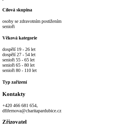
Cílová skupina
osoby se zdravotním postižením
senioři
Věková kategorie
dospělí 19 - 26 let
dospělí 27 - 54 let
senioři 55 - 65 let
senioři 65 - 80 let
senioři 80 - 110 let
Typ zařízení
Kontakty
+420 466 681 654,
dfifernova@charitapardubice.cz
Zřizovatel