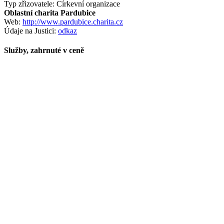
Typ zřizovatele: Církevní organizace
Oblastní charita Pardubice
Web:
http://www.pardubice.charita.cz
Údaje na Justici:
odkaz
Služby, zahrnuté v ceně