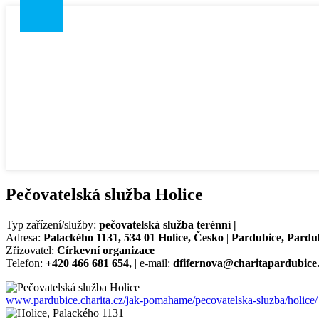
Pečovatelská služba Holice
Typ zařízení/služby:
pečovatelská služba terénní |
Adresa:
Palackého 1131, 534 01 Holice, Česko
|
Pardubice, Pardu
Zřizovatel:
Církevní organizace
Telefon:
+420 466 681 654,
| e-mail:
dfifernova@charitapardubice
www.pardubice.charita.cz/jak-pomahame/pecovatelska-sluzba/holice/