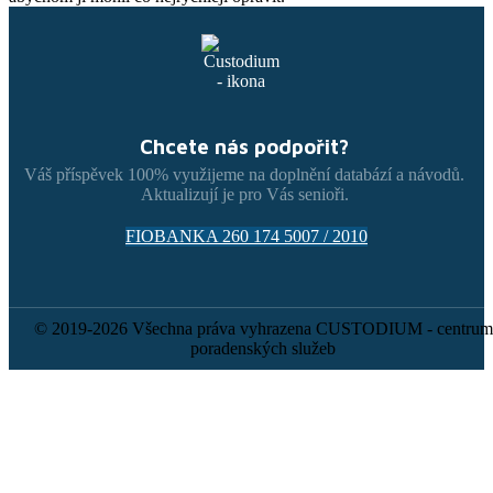
Chcete nás podpořit?
Váš příspěvek 100% využijeme na doplnění databází a návodů.
Aktualizují je pro Vás senioři.
FIOBANKA 260 174 5007 / 2010
© 2019-2026 Všechna práva vyhrazena CUSTODIUM - centrum
poradenských služeb