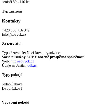
senioři 80 - 110 let
Typ zařízení
Kontakty
+420 380 716 342
info@sovyck.cz
Zřizovatel
Typ zřizovatele: Nezisková organizace
Sociální služby SOVY obecně prospěšná společnost
Web:
http://sovyck.cz
Údaje na Justici:
odkaz
Typy pokojů
Jednolůžkové
Dvoulůžkové
Vybavení pokojů