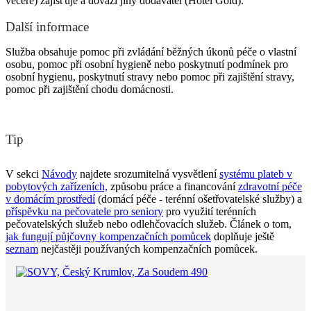
večeře) zajišťuje a dováží jiný dodavatel (Hotel Gold).
Další informace
Služba obsahuje pomoc při zvládání běžných úkonů péče o vlastní
osobu, pomoc při osobní hygieně nebo poskytnutí podmínek pro
osobní hygienu, poskytnutí stravy nebo pomoc při zajištění stravy,
pomoc při zajištění chodu domácnosti.
Tip
V sekci
Návody
najdete srozumitelná vysvětlení
systému plateb v
pobytových zařízeních,
způsobu práce a financování
zdravotní péče
v domácím prostředí
(domácí péče - terénní ošetřovatelské služby) a
příspěvku na pečovatele pro seniory
pro využití terénních
pečovatelských služeb nebo odlehčovacích služeb. Článek o tom,
jak fungují půjčovny kompenzačních pomůcek
doplňuje ještě
seznam
nejčastěji používaných kompenzačních pomůcek.