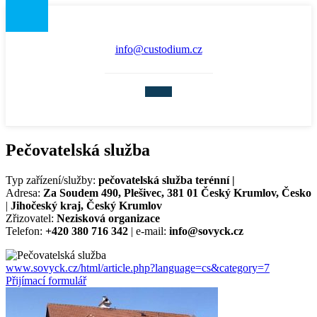
info@custodium.cz
Pečovatelská služba
Typ zařízení/služby:
pečovatelská služba terénní |
Adresa:
Za Soudem 490, Plešivec, 381 01 Český Krumlov, Česko
|
Jihočeský kraj, Český Krumlov
Zřizovatel:
Nezisková organizace
Telefon:
+420 380 716 342
| e-mail:
info@sovyck.cz
www.sovyck.cz/html/article.php?language=cs&category=7
Přijímací formulář