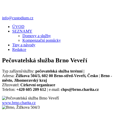
info@custodium.cz
ÚVOD
SEZNAMY
Domovy a služby
Kompenzační pomůcky
Tipy a návody
Redakce
Pečovatelská služba Brno Veveří
Typ zařízení/služby:
pečovatelská služba terénní |
Adresa:
Žižkova 504/3, 602 00 Brno-střed-Veveří, Česko
|
Brno -
město, Jihomoravský kraj
Zřizovatel:
Církevní organizace
Telefon:
+420 605 209 612
| e-mail:
chps@brno.charita.cz
www.brno.charita.cz