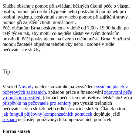
Služba obsahuje pomoc při zvládání běžných úkonů péče o vlastní
osobu, pomoc při osobní hygieně nebo poskytnutí podmínek pro
osobní hygienu, poskytnutí stravy nebo pomoc při zajištění stravy,
pomoc při zajištění chodu domácnosti.
Péči občanům Brna poskytujeme v době od 7,00 - 19,00 hodin po
celý týden tak, aby mohli co nejdéle zůstat ve svém domácím
prostředí. Péči poskytujeme na území celého města Brna. Službu si
mohou žadatelé objednat telefonicky nebo i osobně v sídle
pečovatelské služby.
Tip
V sekci
Návody
najdete srozumitelná vysvětlení
systému plateb v
pobytových zařízeních,
způsobu práce a financování
zdravotní péče
v domácím prostředí
(domácí péče - terénní ošetřovatelské služby) a
příspěvku na pečovatele pro seniory
pro využití terénních
pečovatelských služeb nebo odlehčovacích služeb. Článek o tom,
jak fungují půjčovny kompenzačních pomůcek
doplňuje ještě
seznam
nejčastěji používaných kompenzačních pomůcek.
Forma služeb