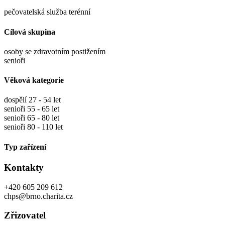
pečovatelská služba terénní
Cílová skupina
osoby se zdravotním postižením
senioři
Věková kategorie
dospělí 27 - 54 let
senioři 55 - 65 let
senioři 65 - 80 let
senioři 80 - 110 let
Typ zařízení
Kontakty
+420 605 209 612
chps@brno.charita.cz
Zřizovatel