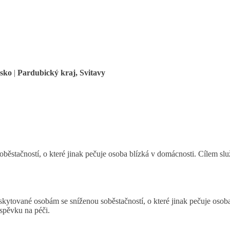
esko
|
Pardubický kraj, Svitavy
ěstačností, o které jinak pečuje osoba blízká v domácnosti. Cílem slu
kytované osobám se sníženou soběstačností, o které jinak pečuje osoba
spěvku na péči.