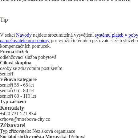
Tip
V sekci
Návody
najdete srozumitelná vysvětlení
systému plateb v poby
na pečovatele pro seniory
pro využití terénních pečovatelských služeb
kompenzačních pomůcek.
Forma služeb
odlehčovací služba pobytová
Cílová skupina
osoby se zdravotním postižením
senioři
Věková kategorie
senioři 55 - 65 let
senioři 65 - 80 let
senioři 80 - 110 let
Typ zařízení
Kontakty
+420 731 521 834
crhova@mtrebova-city.cz
Zřizovatel
Typ zřizovatele: Nezisková organizace
Sociální služby města Moravská Třebová