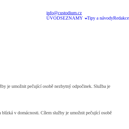
info@custodium.cz
ÚVOD
SEZNAMY
Tipy a návody
Redakce
žby je umožnit pečující osobě nezbytný odpočinek. Služba je
 blízká v domácnosti. Cílem služby je umožnit pečující osobě