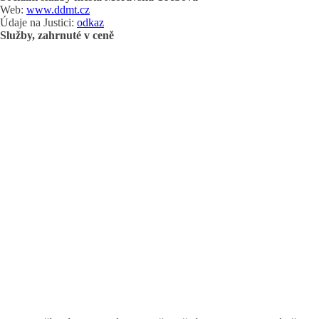
Web:
www.ddmt.cz
Údaje na Justici:
odkaz
Služby, zahrnuté v ceně