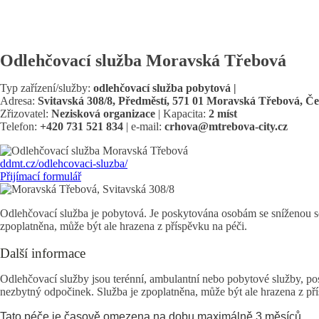
Odlehčovací služba Moravská Třebová
Typ zařízení/služby:
odlehčovací služba pobytová |
Adresa:
Svitavská 308/8, Předměstí, 571 01 Moravská Třebová, Č
Zřizovatel:
Nezisková organizace
| Kapacita:
2 míst
Telefon:
+420 731 521 834
| e-mail:
crhova@mtrebova-city.cz
ddmt.cz/odlehcovaci-sluzba/
Přijímací formulář
Odlehčovací služba je pobytová. Je poskytována osobám se sníženou sob
zpoplatněna, může být ale hrazena z příspěvku na péči.
Další informace
Odlehčovací služby jsou terénní, ambulantní nebo pobytové služby, pos
nezbytný odpočinek. Služba je zpoplatněna, může být ale hrazena z pří
Tato péče je časově omezena na dobu maximálně 3 měsíců