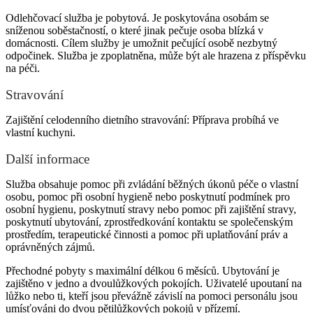
Odlehčovací služba je pobytová. Je poskytována osobám se
sníženou soběstačností, o které jinak pečuje osoba blízká v
domácnosti. Cílem služby je umožnit pečující osobě nezbytný
odpočinek. Služba je zpoplatněna, může být ale hrazena z příspěvku
na péči.
Stravování
Zajištění celodenního dietního stravování: Příprava probíhá ve
vlastní kuchyni.
Další informace
Služba obsahuje pomoc při zvládání běžných úkonů péče o vlastní
osobu, pomoc při osobní hygieně nebo poskytnutí podmínek pro
osobní hygienu, poskytnutí stravy nebo pomoc při zajištění stravy,
poskytnutí ubytování, zprostředkování kontaktu se společenským
prostředím, terapeutické činnosti a pomoc při uplatňování práv a
oprávněných zájmů.
Přechodné pobyty s maximální délkou 6 měsíců. Ubytování je
zajištěno v jedno a dvoulůžkových pokojích. Uživatelé upoutaní na
lůžko nebo ti, kteří jsou převážně závislí na pomoci personálu jsou
umísťováni do dvou pětilůžkových pokojů v přízemí.