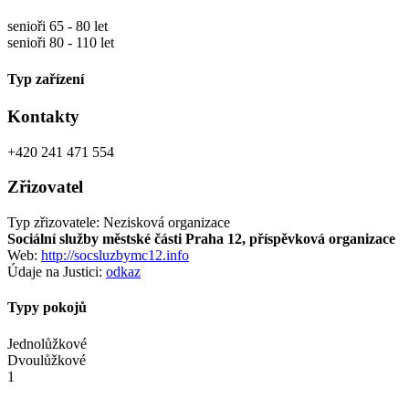
senioři 65 - 80 let
senioři 80 - 110 let
Typ zařízení
Kontakty
+420 241 471 554
Zřizovatel
Typ zřizovatele: Nezisková organizace
Sociální služby městské části Praha 12, příspěvková organizace
Web:
http://socsluzbymc12.info
Údaje na Justici:
odkaz
Typy pokojů
Jednolůžkové
Dvoulůžkové
1