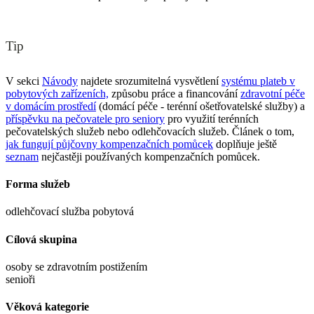
Tip
V sekci
Návody
najdete srozumitelná vysvětlení
systému plateb v
pobytových zařízeních,
způsobu práce a financování
zdravotní péče
v domácím prostředí
(domácí péče - terénní ošetřovatelské služby) a
příspěvku na pečovatele pro seniory
pro využití terénních
pečovatelských služeb nebo odlehčovacích služeb. Článek o tom,
jak fungují půjčovny kompenzačních pomůcek
doplňuje ještě
seznam
nejčastěji používaných kompenzačních pomůcek.
Forma služeb
odlehčovací služba pobytová
Cílová skupina
osoby se zdravotním postižením
senioři
Věková kategorie