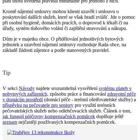
platí shora uvedená pravidla minimálně pro jednoho z nich.
Kromě nájemní smlouvy mohou klienti uzavřít i smlouvu o
poskytování dalších služeb, které se však hradí zvlášť. Jde o pomoc
při osobní hygieně, domácích pracích, o doprovod k lékaři či na
úřady, systém tísňového volání či zajištění stravování a nákupu.
Dům je v majetku obce. O přidělování jednotlivých bytových
jednotek a uzavření nájemní smlouvy rozhoduje Rada obce, na
základě žádosti zájemce a podle stanovených pravidel.
Tip
V sekci
Návody
najdete srozumitelná vysvětlení
systému plateb v
pobytových zařízeních,
způsobu práce a financování
zdravotní péče
v domácím prostředí
(domácí péče - terénní ošetřovatelské služby) a
příspěvku na pečovatele pro seniory
pro využití terénních
pečovatelských služeb nebo odlehčovacích služeb. Článek o tom,
jak fungují půjčovny kompenzačních pomůcek
doplňuje ještě
seznam
nejčastěji používaných kompenzačních pomůcek.