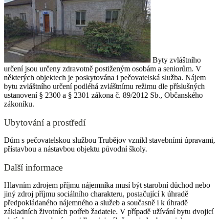
Byty zvláštního
určení jsou určeny zdravotně postiženým osobám a seniorům. V
některých objektech je poskytována i pečovatelská služba. Nájem
bytu zvláštního určení podléhá zvláštnímu režimu dle příslušných
ustanovení § 2300 a § 2301 zákona č. 89/2012 Sb., Občanského
zákoníku.
Ubytování a prostředí
Dům s pečovatelskou službou Trubějov vznikl stavebními úpravami,
přístavbou a nástavbou objektu původní školy.
Další informace
Hlavním zdrojem příjmu nájemníka musí být starobní důchod nebo
jiný zdroj příjmu sociálního charakteru, postačující k úhradě
předpokládaného nájemného a služeb a současně i k úhradě
základních životních potřeb žadatele. V případě užívání bytu dvojicí