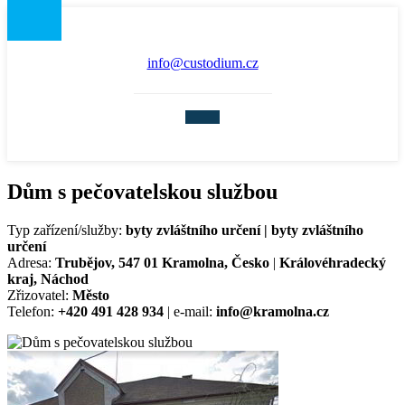
info@custodium.cz
Dům s pečovatelskou službou
Typ zařízení/služby:
byty zvláštního určení | byty zvláštního
určení
Adresa:
Trubějov, 547 01 Kramolna, Česko
|
Královéhradecký
kraj, Náchod
Zřizovatel:
Město
Telefon:
+420 491 428 934
| e-mail:
info@kramolna.cz