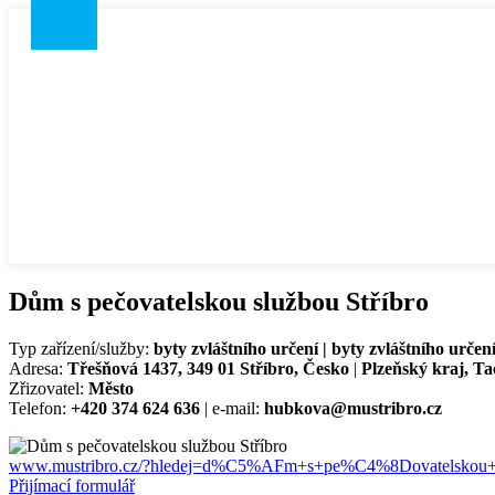
Dům s pečovatelskou službou Stříbro
Typ zařízení/služby:
byty zvláštního určení | byty zvláštního určen
Adresa:
Třešňová 1437, 349 01 Stříbro, Česko
|
Plzeňský kraj, T
Zřizovatel:
Město
Telefon:
+420 374 624 636
| e-mail:
hubkova@mustribro.cz
www.mustribro.cz/?hledej=d%C5%AFm+s+pe%C4%8Dovatelsko
Přijímací formulář