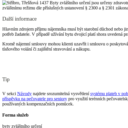
Byty zvláštního určení jsou určeny zdravot
zvláštnímu režimu dle příslušných ustanovení § 2300 a § 2301 zákon
Další informace
Hlavním zdrojem příjmu nájemníka musí být starobní důchod nebo jiný
potřeb žadatele. V případě užívání bytu dvojicí platí shora uvedená p
Kromě nájemní smlouvy mohou klienti uzavřít i smlouvu o poskytování 
tísňového volání či zajištění stravování a nákupu.
Tip
V sekci
Návody
najdete srozumitelná vysvětlení
systému plateb v pob
příspěvku na pečovatele pro seniory
pro využití terénních pečovatels
používaných kompenzačních pomůcek.
Forma služeb
byty zvláštního určení