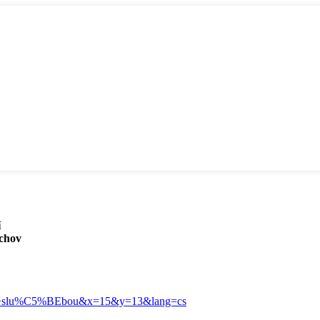
í
achov
u+slu%C5%BEbou&x=15&y=13&lang=cs