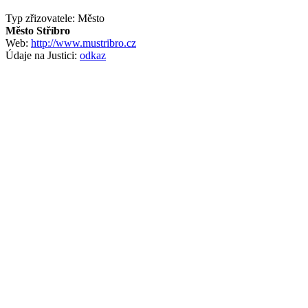
Typ zřizovatele: Město
Město Stříbro
Web:
http://www.mustribro.cz
Údaje na Justici:
odkaz