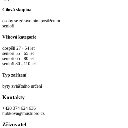
Cílová skupina
osoby se zdravotním postižením
senioři
Věková kategorie
dospělí 27 - 54 let
senioři 55 - 65 let
senioři 65 - 80 let
senioři 80 - 110 let
Typ zařízení
byty zvláštního určení
Kontakty
+420 374 624 636
hubkova@mustribro.cz
Zřizovatel