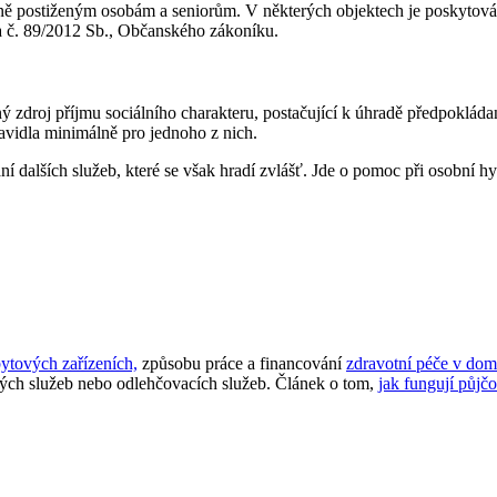
ně postiženým osobám a seniorům. V některých objektech je poskytován
a č. 89/2012 Sb., Občanského zákoníku.
 zdroj příjmu sociálního charakteru, postačující k úhradě předpokláda
ravidla minimálně pro jednoho z nich.
dalších služeb, které se však hradí zvlášť. Jde o pomoc při osobní hy
ytových zařízeních,
způsobu práce a financování
zdravotní péče v dom
kých služeb nebo odlehčovacích služeb. Článek o tom,
jak fungují půj