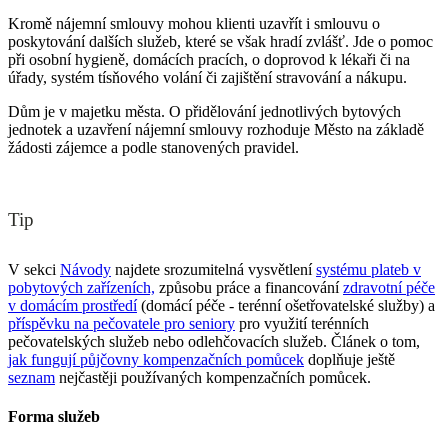
Kromě nájemní smlouvy mohou klienti uzavřít i smlouvu o
poskytování dalších služeb, které se však hradí zvlášť. Jde o pomoc
při osobní hygieně, domácích pracích, o doprovod k lékaři či na
úřady, systém tísňového volání či zajištění stravování a nákupu.
Dům je v majetku města. O přidělování jednotlivých bytových
jednotek a uzavření nájemní smlouvy rozhoduje Město na základě
žádosti zájemce a podle stanovených pravidel.
Tip
V sekci
Návody
najdete srozumitelná vysvětlení
systému plateb v
pobytových zařízeních,
způsobu práce a financování
zdravotní péče
v domácím prostředí
(domácí péče - terénní ošetřovatelské služby) a
příspěvku na pečovatele pro seniory
pro využití terénních
pečovatelských služeb nebo odlehčovacích služeb. Článek o tom,
jak fungují půjčovny kompenzačních pomůcek
doplňuje ještě
seznam
nejčastěji používaných kompenzačních pomůcek.
Forma služeb