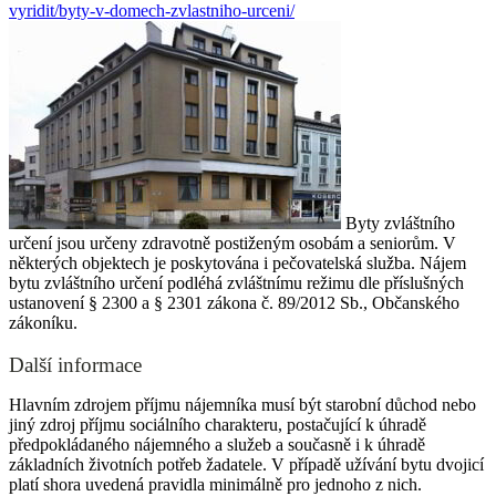
vyridit/byty-v-domech-zvlastniho-urceni/
Byty zvláštního
určení jsou určeny zdravotně postiženým osobám a seniorům. V
některých objektech je poskytována i pečovatelská služba. Nájem
bytu zvláštního určení podléhá zvláštnímu režimu dle příslušných
ustanovení § 2300 a § 2301 zákona č. 89/2012 Sb., Občanského
zákoníku.
Další informace
Hlavním zdrojem příjmu nájemníka musí být starobní důchod nebo
jiný zdroj příjmu sociálního charakteru, postačující k úhradě
předpokládaného nájemného a služeb a současně i k úhradě
základních životních potřeb žadatele. V případě užívání bytu dvojicí
platí shora uvedená pravidla minimálně pro jednoho z nich.