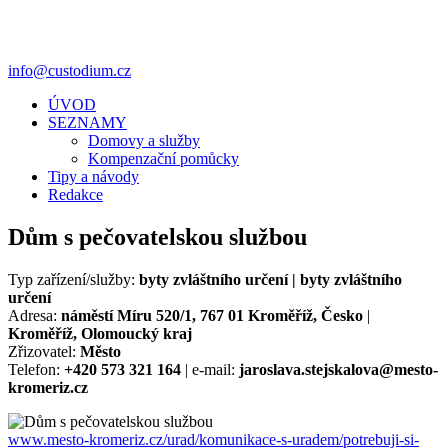
info@custodium.cz
ÚVOD
SEZNAMY
Domovy a služby
Kompenzační pomůcky
Tipy a návody
Redakce
Dům s pečovatelskou službou
Typ zařízení/služby:
byty zvláštního určení | byty zvláštního
určení
Adresa:
náměstí Míru 520/1, 767 01 Kroměříž, Česko
|
Kroměříž, Olomoucký kraj
Zřizovatel:
Město
Telefon:
+420 573 321 164
| e-mail:
jaroslava.stejskalova@mesto-
kromeriz.cz
www.mesto-kromeriz.cz/urad/komunikace-s-uradem/potrebuji-si-