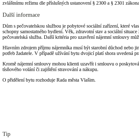
zvláštnímu režimu dle příslušných ustanovení § 2300 a § 2301 zákon
Další informace
Dům s pečovatelskou službou je pobytové sociální zařízení, které vla
schopny samostatného bydlení. Věk, zdravotní stav a sociální situac
pečovatelská služba. Další kritéria pro uzavření nájemní smlouvy může
Hlavním zdrojem příjmu nájemníka musí být starobní důchod nebo jiný
potřeb žadatele. V případě užívání bytu dvojicí platí shora uvedená p
Kromě nájemní smlouvy mohou klienti uzavřít i smlouvu o poskytování 
tísňového volání či zajištění stravování a nákupu.
O přidělení bytu rozhoduje Rada města Vlašim.
Tip