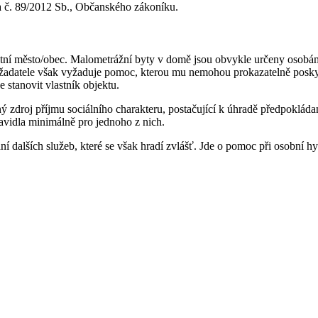
a č. 89/2012 Sb., Občanského zákoníku.
stní město/obec. Malometrážní byty v domě jsou obvykle určeny osobám s 
e žadatele však vyžaduje pomoc, kterou mu nemohou prokazatelně poskyt
 stanovit vlastník objektu.
 zdroj příjmu sociálního charakteru, postačující k úhradě předpokláda
ravidla minimálně pro jednoho z nich.
dalších služeb, které se však hradí zvlášť. Jde o pomoc při osobní hy