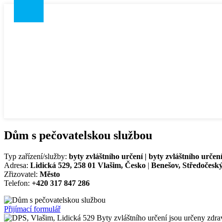
Dům s pečovatelskou službou
Typ zařízení/služby:
byty zvláštního určení | byty zvláštního určen
Adresa:
Lidická 529, 258 01 Vlašim, Česko
|
Benešov, Středočeský
Zřizovatel:
Město
Telefon:
+420 317 847 286
Přijímací formulář
Byty zvláštního určení jsou určeny zdra