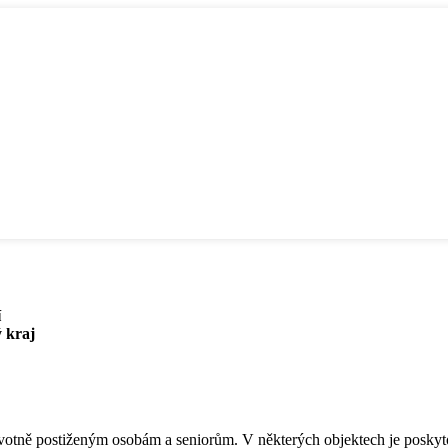
í
 kraj
votně postiženým osobám a seniorům. V některých objektech je poskyto