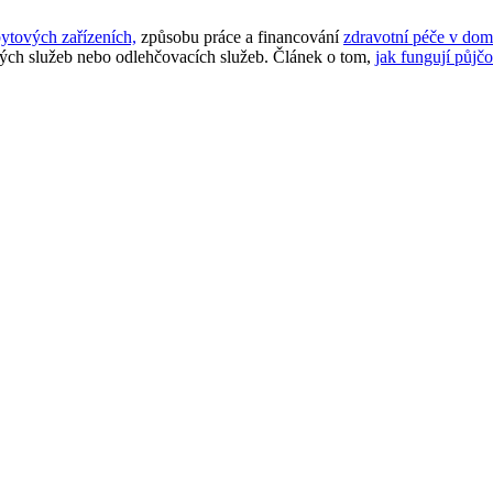
ytových zařízeních,
způsobu práce a financování
zdravotní péče v dom
kých služeb nebo odlehčovacích služeb. Článek o tom,
jak fungují půj