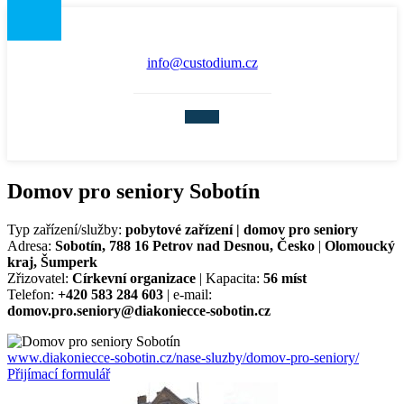
info@custodium.cz
Domov pro seniory Sobotín
Typ zařízení/služby:
pobytové zařízení | domov pro seniory
Adresa:
Sobotín, 788 16 Petrov nad Desnou, Česko
|
Olomoucký
kraj, Šumperk
Zřizovatel:
Církevní organizace
| Kapacita:
56 míst
Telefon:
+420 583 284 603
| e-mail:
domov.pro.seniory@diakoniecce-sobotin.cz
www.diakoniecce-sobotin.cz/nase-sluzby/domov-pro-seniory/
Přijímací formulář