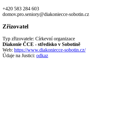
+420 583 284 603
domov.pro.seniory@diakoniecce-sobotin.cz
Zřizovatel
Typ zřizovatele: Církevní organizace
Diakonie ČCE - středisko v Sobotíně
Web:
https://www.diakoniecce-sobotin.cz/
Údaje na Justici:
odkaz