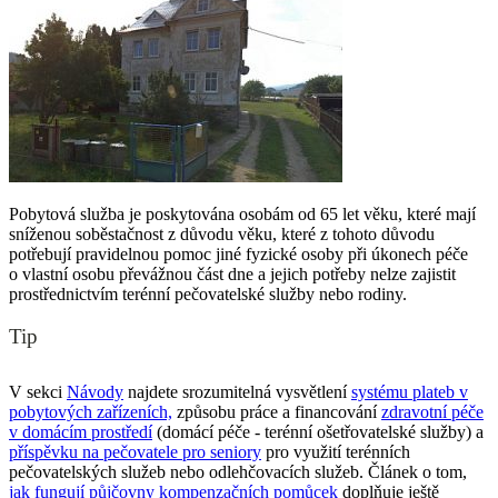
Pobytová služba je poskytována osobám od 65 let věku, které mají
sníženou soběstačnost z důvodu věku, které z tohoto důvodu
potřebují pravidelnou pomoc jiné fyzické osoby při úkonech péče
o vlastní osobu převážnou část dne a jejich potřeby nelze zajistit
prostřednictvím terénní pečovatelské služby nebo rodiny.
Tip
V sekci
Návody
najdete srozumitelná vysvětlení
systému plateb v
pobytových zařízeních,
způsobu práce a financování
zdravotní péče
v domácím prostředí
(domácí péče - terénní ošetřovatelské služby) a
příspěvku na pečovatele pro seniory
pro využití terénních
pečovatelských služeb nebo odlehčovacích služeb. Článek o tom,
jak fungují půjčovny kompenzačních pomůcek
doplňuje ještě