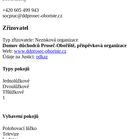
+420 605 499 943
socprac@ddprosec-oboriste.cz
Zřizovatel
Typ zřizovatele: Nezisková organizace
Domov důchodců Proseč-Obořiště, příspěvková organizace
Web:
www.ddprosec-oboriste.cz
Údaje na Justici:
odkaz
Typy pokojů
Jednolůžkové
Dvoulůžkové
Třílůžkové
1
Vybavení pokojů
Polohovací lůžko
Televize