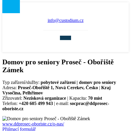
info@custodium.cz
Domov pro seniory Proseč - Obořiště
Zámek
Typ zařízení/služby:
pobytové zařízení | domov pro seniory
Adresa:
Proseč-Obořiště 1, Nová Cerekev, Česko
|
Kraj
Vysočina, Pelhřimov
Zřizovatel:
Nezisková organizace
| Kapacita:
70 míst
Telefon:
+420 605 499 943
| e-mail:
socprac@ddprosec-
oboriste.cz
www.ddprosec-oboriste.cz/o-nas/
Přijímací formulář