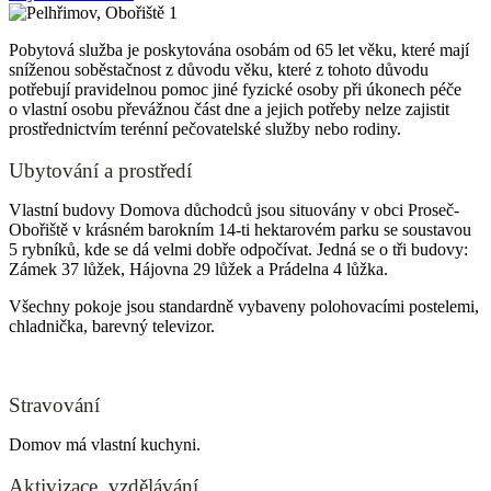
Pobytová služba je poskytována osobám od 65 let věku, které mají
sníženou soběstačnost z důvodu věku, které z tohoto důvodu
potřebují pravidelnou pomoc jiné fyzické osoby při úkonech péče
o vlastní osobu převážnou část dne a jejich potřeby nelze zajistit
prostřednictvím terénní pečovatelské služby nebo rodiny.
Ubytování a prostředí
Vlastní budovy Domova důchodců jsou situovány v obci Proseč-
Obořiště v krásném barokním 14-ti hektarovém parku se soustavou
5 rybníků, kde se dá velmi dobře odpočívat. Jedná se o tři budovy:
Zámek 37 lůžek, Hájovna 29 lůžek a Prádelna 4 lůžka.
Všechny pokoje jsou standardně vybaveny polohovacími postelemi,
chladnička, barevný televizor.
Stravování
Domov má vlastní kuchyni.
Aktivizace, vzdělávání