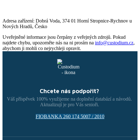
Adresa zařízení: Dobrá Voda, 374 01 Horní Stropnice-Rychnov u
Nových Hradů, Česko
Uveřejněné informace jsou čerpány z veřejných zdrojů. Pokud
najdete chybu, upozorněte nás na ni prosím na
info@custodium.cz
,
abychom ji mohli co nejrychleji opravit.
Chcete nás podpořit?
Váš příspěvek 100% využijeme na doplnění databází a návodů.
Aktualizují je pro Vás senioři.
FIOBANKA 260 174 5007 / 2010