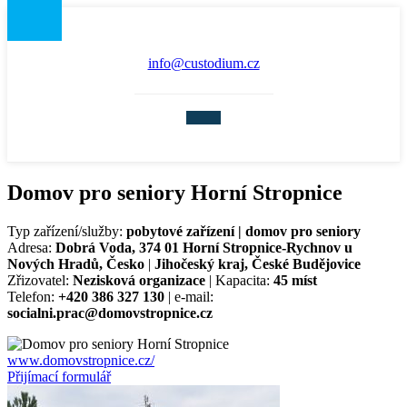
info@custodium.cz
Domov pro seniory Horní Stropnice
Typ zařízení/služby:
pobytové zařízení | domov pro seniory
Adresa:
Dobrá Voda, 374 01 Horní Stropnice-Rychnov u
Nových Hradů, Česko
|
Jihočeský kraj, České Budějovice
Zřizovatel:
Nezisková organizace
| Kapacita:
45 míst
Telefon:
+420 386 327 130
| e-mail:
socialni.prac@domovstropnice.cz
www.domovstropnice.cz/
Přijímací formulář