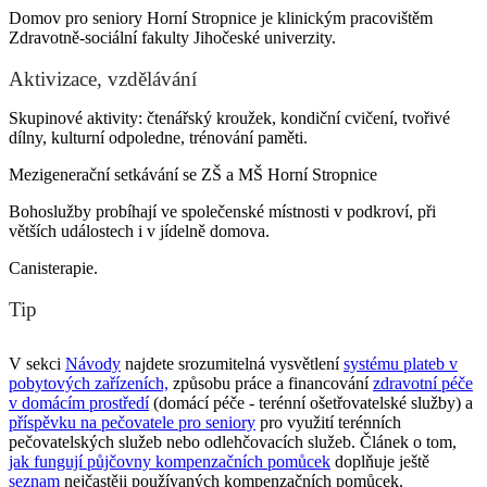
Domov pro seniory Horní Stropnice je klinickým pracovištěm
Zdravotně-sociální fakulty Jihočeské univerzity.
Aktivizace, vzdělávání
Skupinové aktivity: čtenářský kroužek, kondiční cvičení, tvořivé
dílny, kulturní odpoledne, trénování paměti.
Mezigenerační setkávání se ZŠ a MŠ Horní Stropnice
Bohoslužby probíhají ve společenské místnosti v podkroví, při
větších událostech i v jídelně domova.
Canisterapie.
Tip
V sekci
Návody
najdete srozumitelná vysvětlení
systému plateb v
pobytových zařízeních,
způsobu práce a financování
zdravotní péče
v domácím prostředí
(domácí péče - terénní ošetřovatelské služby) a
příspěvku na pečovatele pro seniory
pro využití terénních
pečovatelských služeb nebo odlehčovacích služeb. Článek o tom,
jak fungují půjčovny kompenzačních pomůcek
doplňuje ještě
seznam
nejčastěji používaných kompenzačních pomůcek.