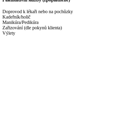
Doprovod k lékaři nebo na pochůzky
Kadeřník/holič
Manikúra/Pedikúra
Zařizování (dle pokynů klienta)
Výlety