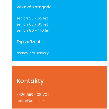
Věková kategorie
senioři 55 - 65 let
senioři 65 - 80 let
senioři 80 - 110 let
Typ zařízení
domov pro seniory
Kontakty
+420 569 408 701
reditel@ddhb.cz