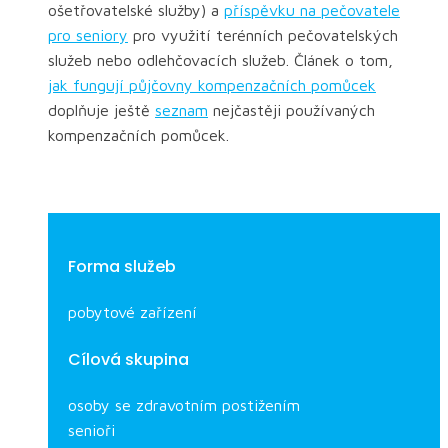
ošetřovatelské služby) a
příspěvku na pečovatele
pro seniory
pro využití terénních pečovatelských
služeb nebo odlehčovacích služeb. Článek o tom,
jak fungují půjčovny kompenzačních pomůcek
doplňuje ještě
seznam
nejčastěji používaných
kompenzačních pomůcek.
Forma služeb
pobytové zařízení
Cílová skupina
osoby se zdravotním postižením
senioři