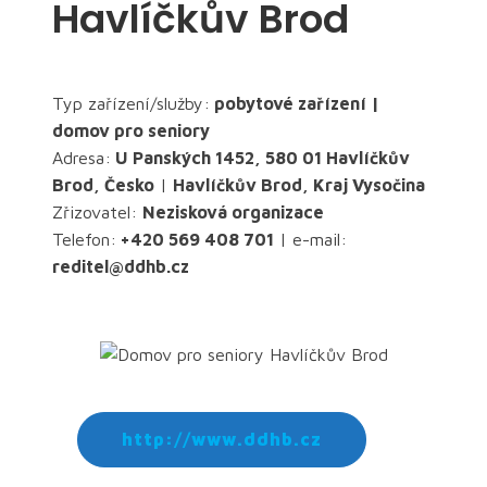
Havlíčkův Brod
Typ zařízení/služby:
pobytové zařízení |
domov pro seniory
Adresa:
U Panských 1452, 580 01 Havlíčkův
Brod, Česko
|
Havlíčkův Brod, Kraj Vysočina
Zřizovatel:
Nezisková organizace
Telefon:
+420 569 408 701
| e-mail:
reditel@ddhb.cz
http://www.ddhb.cz