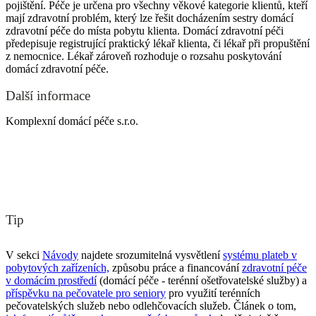
pojištění. Péče je určena pro všechny věkové kategorie klientů, kteří
mají zdravotní problém, který lze řešit docházením sestry domácí
zdravotní péče do místa pobytu klienta. Domácí zdravotní péči
předepisuje registrující praktický lékař klienta, či lékař při propuštění
z nemocnice. Lékař zároveň rozhoduje o rozsahu poskytování
domácí zdravotní péče.
Další informace
Komplexní domácí péče s.r.o.
Tip
V sekci
Návody
najdete srozumitelná vysvětlení
systému plateb v
pobytových zařízeních,
způsobu práce a financování
zdravotní péče
v domácím prostředí
(domácí péče - terénní ošetřovatelské služby) a
příspěvku na pečovatele pro seniory
pro využití terénních
pečovatelských služeb nebo odlehčovacích služeb. Článek o tom,