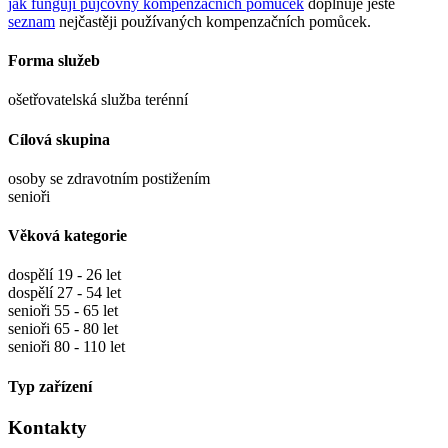
jak fungují půjčovny kompenzačních pomůcek
doplňuje ještě
seznam
nejčastěji používaných kompenzačních pomůcek.
Forma služeb
ošetřovatelská služba terénní
Cílová skupina
osoby se zdravotním postižením
senioři
Věková kategorie
dospělí 19 - 26 let
dospělí 27 - 54 let
senioři 55 - 65 let
senioři 65 - 80 let
senioři 80 - 110 let
Typ zařízení
Kontakty