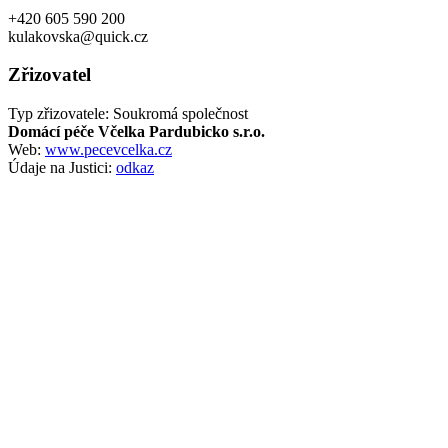
+420 605 590 200
kulakovska@quick.cz
Zřizovatel
Typ zřizovatele: Soukromá společnost
Domácí péče Včelka Pardubicko s.r.o.
Web:
www.pecevcelka.cz
Údaje na Justici:
odkaz