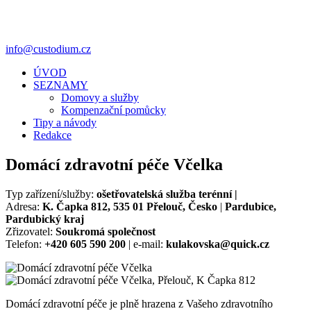
info@custodium.cz
ÚVOD
SEZNAMY
Domovy a služby
Kompenzační pomůcky
Tipy a návody
Redakce
Domácí zdravotní péče Včelka
Typ zařízení/služby:
ošetřovatelská služba terénní |
Adresa:
K. Čapka 812, 535 01 Přelouč, Česko
|
Pardubice,
Pardubický kraj
Zřizovatel:
Soukromá společnost
Telefon:
+420 605 590 200
| e-mail:
kulakovska@quick.cz
Domácí zdravotní péče je plně hrazena z Vašeho zdravotního