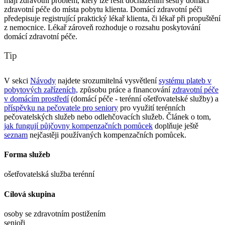
mají zdravotní problém, který lze řešit docházením sestry domácí
zdravotní péče do místa pobytu klienta. Domácí zdravotní péči
předepisuje registrující praktický lékař klienta, či lékař při propuštění
z nemocnice. Lékař zároveň rozhoduje o rozsahu poskytování
domácí zdravotní péče.
Tip
V sekci
Návody
najdete srozumitelná vysvětlení
systému plateb v
pobytových zařízeních,
způsobu práce a financování
zdravotní péče
v domácím prostředí
(domácí péče - terénní ošetřovatelské služby) a
příspěvku na pečovatele pro seniory
pro využití terénních
pečovatelských služeb nebo odlehčovacích služeb. Článek o tom,
jak fungují půjčovny kompenzačních pomůcek
doplňuje ještě
seznam
nejčastěji používaných kompenzačních pomůcek.
Forma služeb
ošetřovatelská služba terénní
Cílová skupina
osoby se zdravotním postižením
senioři