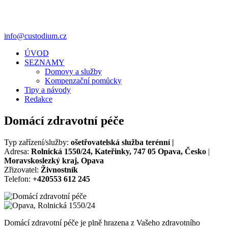
info@custodium.cz
ÚVOD
SEZNAMY
Domovy a služby
Kompenzační pomůcky
Tipy a návody
Redakce
Domácí zdravotní péče
Typ zařízení/služby:
ošetřovatelská služba terénní |
Adresa:
Rolnická 1550/24, Kateřinky, 747 05 Opava, Česko
|
Moravskoslezký kraj, Opava
Zřizovatel:
Živnostník
Telefon:
+420553 612 245
Domácí zdravotní péče je plně hrazena z Vašeho zdravotního