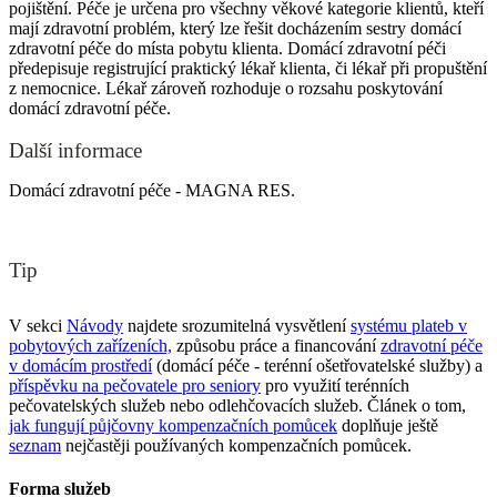
pojištění. Péče je určena pro všechny věkové kategorie klientů, kteří
mají zdravotní problém, který lze řešit docházením sestry domácí
zdravotní péče do místa pobytu klienta. Domácí zdravotní péči
předepisuje registrující praktický lékař klienta, či lékař při propuštění
z nemocnice. Lékař zároveň rozhoduje o rozsahu poskytování
domácí zdravotní péče.
Další informace
Domácí zdravotní péče - MAGNA RES.
Tip
V sekci
Návody
najdete srozumitelná vysvětlení
systému plateb v
pobytových zařízeních,
způsobu práce a financování
zdravotní péče
v domácím prostředí
(domácí péče - terénní ošetřovatelské služby) a
příspěvku na pečovatele pro seniory
pro využití terénních
pečovatelských služeb nebo odlehčovacích služeb. Článek o tom,
jak fungují půjčovny kompenzačních pomůcek
doplňuje ještě
seznam
nejčastěji používaných kompenzačních pomůcek.
Forma služeb