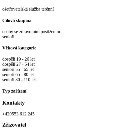
ošetřovatelská služba terénní
Cílová skupina
osoby se zdravotním postižením
senioři
Věková kategorie
dospělí 19 - 26 let
dospělí 27 - 54 let
senioři 55 - 65 let
senioři 65 - 80 let
senioři 80 - 110 let
Typ zařízení
Kontakty
+420553 612 245
Zřizovatel