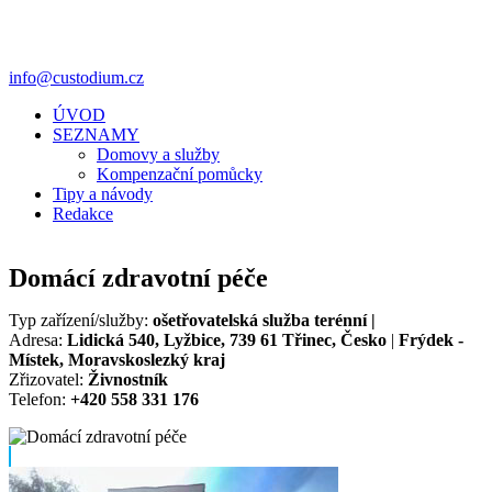
info@custodium.cz
ÚVOD
SEZNAMY
Domovy a služby
Kompenzační pomůcky
Tipy a návody
Redakce
Domácí zdravotní péče
Typ zařízení/služby:
ošetřovatelská služba terénní |
Adresa:
Lidická 540, Lyžbice, 739 61 Třinec, Česko
|
Frýdek -
Místek, Moravskoslezký kraj
Zřizovatel:
Živnostník
Telefon:
+420 558 331 176