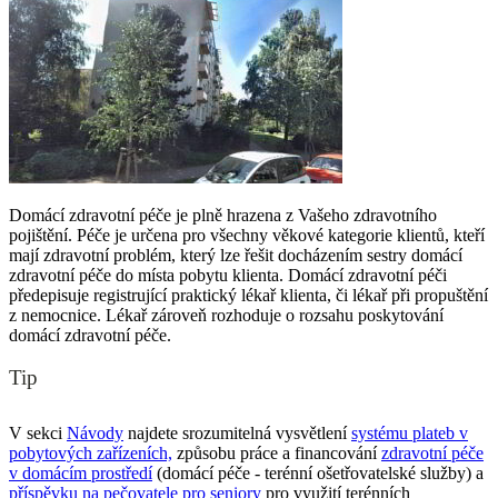
Domácí zdravotní péče je plně hrazena z Vašeho zdravotního
pojištění. Péče je určena pro všechny věkové kategorie klientů, kteří
mají zdravotní problém, který lze řešit docházením sestry domácí
zdravotní péče do místa pobytu klienta. Domácí zdravotní péči
předepisuje registrující praktický lékař klienta, či lékař při propuštění
z nemocnice. Lékař zároveň rozhoduje o rozsahu poskytování
domácí zdravotní péče.
Tip
V sekci
Návody
najdete srozumitelná vysvětlení
systému plateb v
pobytových zařízeních,
způsobu práce a financování
zdravotní péče
v domácím prostředí
(domácí péče - terénní ošetřovatelské služby) a
příspěvku na pečovatele pro seniory
pro využití terénních