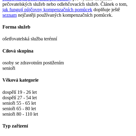
pečovatelských služeb nebo odlehčovacích služeb. Článek o tom,
jak fungují půjčovny kompenzačních pomůcek
doplňuje ještě
seznam
nejčastěji používaných kompenzačních pomůcek.
Forma služeb
ošetřovatelská služba terénní
Cílová skupina
osoby se zdravotním postižením
senioři
Věková kategorie
dospělí 19 - 26 let
dospělí 27 - 54 let
senioři 55 - 65 let
senioři 65 - 80 let
senioři 80 - 110 let
Typ zařízení