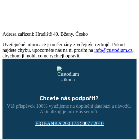
Adresa zařízení: Hradiště 40, Bžany, Česko
Uveřejněné informace jsou čerpány z veřejných zdrojů. Pokud
najdete chybu, upozorněte nás na ni prosím na
info@custodium.cz
,
abychom ji mohli co nejrychleji opravit.
Chcete nás podpořit?
Váš příspěvek 100% využijeme na doplnění databází a návodů.
Aktualizují je pro Vás senioři.
FIOBANKA 260 174 5007 / 2010