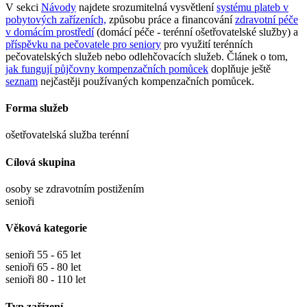
V sekci
Návody
najdete srozumitelná vysvětlení
systému plateb v
pobytových zařízeních,
způsobu práce a financování
zdravotní péče
v domácím prostředí
(domácí péče - terénní ošetřovatelské služby) a
příspěvku na pečovatele pro seniory
pro využití terénních
pečovatelských služeb nebo odlehčovacích služeb. Článek o tom,
jak fungují půjčovny kompenzačních pomůcek
doplňuje ještě
seznam
nejčastěji používaných kompenzačních pomůcek.
Forma služeb
ošetřovatelská služba terénní
Cílová skupina
osoby se zdravotním postižením
senioři
Věková kategorie
senioři 55 - 65 let
senioři 65 - 80 let
senioři 80 - 110 let
Typ zařízení