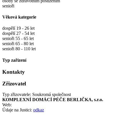
osoby se zdravotním postižením
senioři
Věková kategorie
dospělí 19 - 26 let
dospělí 27 - 54 let
senioři 55 - 65 let
senioři 65 - 80 let
senioři 80 - 110 let
Typ zařízení
Kontakty
Zřizovatel
Typ zřizovatele: Soukromá společnost
KOMPLEXNÍ DOMÁCÍ PÉČE BERLIČKA, s.r.o.
Web:
Údaje na Justici:
odkaz