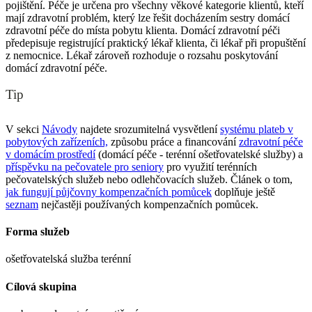
pojištění. Péče je určena pro všechny věkové kategorie klientů, kteří
mají zdravotní problém, který lze řešit docházením sestry domácí
zdravotní péče do místa pobytu klienta. Domácí zdravotní péči
předepisuje registrující praktický lékař klienta, či lékař při propuštění
z nemocnice. Lékař zároveň rozhoduje o rozsahu poskytování
domácí zdravotní péče.
Tip
V sekci
Návody
najdete srozumitelná vysvětlení
systému plateb v
pobytových zařízeních,
způsobu práce a financování
zdravotní péče
v domácím prostředí
(domácí péče - terénní ošetřovatelské služby) a
příspěvku na pečovatele pro seniory
pro využití terénních
pečovatelských služeb nebo odlehčovacích služeb. Článek o tom,
jak fungují půjčovny kompenzačních pomůcek
doplňuje ještě
seznam
nejčastěji používaných kompenzačních pomůcek.
Forma služeb
ošetřovatelská služba terénní
Cílová skupina