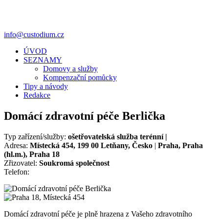
info@custodium.cz
ÚVOD
SEZNAMY
Domovy a služby
Kompenzační pomůcky
Tipy a návody
Redakce
Domácí zdravotní péče Berlička
Typ zařízení/služby:
ošetřovatelská služba terénní |
Adresa:
Místecká 454, 199 00 Letňany, Česko
|
Praha, Praha
(hl.m.), Praha 18
Zřizovatel:
Soukromá společnost
Telefon:
Domácí zdravotní péče je plně hrazena z Vašeho zdravotního