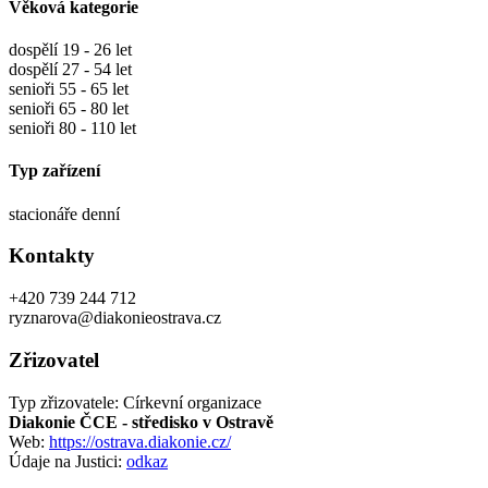
Věková kategorie
dospělí 19 - 26 let
dospělí 27 - 54 let
senioři 55 - 65 let
senioři 65 - 80 let
senioři 80 - 110 let
Typ zařízení
stacionáře denní
Kontakty
+420 739 244 712
ryznarova@diakonieostrava.cz
Zřizovatel
Typ zřizovatele: Církevní organizace
Diakonie ČCE - středisko v Ostravě
Web:
https://ostrava.diakonie.cz/
Údaje na Justici:
odkaz