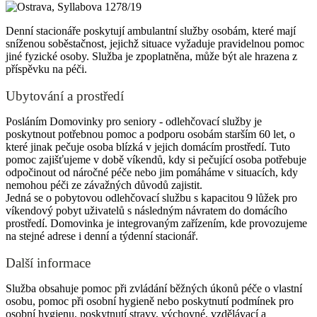
Denní stacionáře poskytují ambulantní služby osobám, které mají
sníženou soběstačnost, jejichž situace vyžaduje pravidelnou pomoc
jiné fyzické osoby. Služba je zpoplatněna, může být ale hrazena z
příspěvku na péči.
Ubytování a prostředí
Posláním Domovinky pro seniory - odlehčovací služby je
poskytnout potřebnou pomoc a podporu osobám starším 60 let, o
které jinak pečuje osoba blízká v jejich domácím prostředí. Tuto
pomoc zajišťujeme v době víkendů, kdy si pečující osoba potřebuje
odpočinout od náročné péče nebo jim pomáháme v situacích, kdy
nemohou péči ze závažných důvodů zajistit.
Jedná se o pobytovou odlehčovací službu s kapacitou 9 lůžek pro
víkendový pobyt uživatelů s následným návratem do domácího
prostředí. Domovinka je integrovaným zařízením, kde provozujeme
na stejné adrese i denní a týdenní stacionář.
Další informace
Služba obsahuje pomoc při zvládání běžných úkonů péče o vlastní
osobu, pomoc při osobní hygieně nebo poskytnutí podmínek pro
osobní hygienu, poskytnutí stravy, výchovné, vzdělávací a