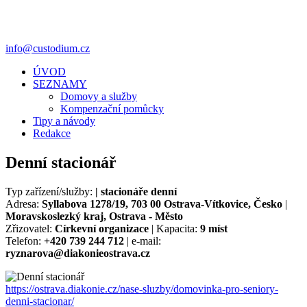
info@custodium.cz
ÚVOD
SEZNAMY
Domovy a služby
Kompenzační pomůcky
Tipy a návody
Redakce
Denní stacionář
Typ zařízení/služby:
| stacionáře denní
Adresa:
Syllabova 1278/19, 703 00 Ostrava-Vítkovice, Česko
|
Moravskoslezký kraj, Ostrava - Město
Zřizovatel:
Církevní organizace
| Kapacita:
9 míst
Telefon:
+420 739 244 712
| e-mail:
ryznarova@diakonieostrava.cz
https://ostrava.diakonie.cz/nase-sluzby/domovinka-pro-seniory-
denni-stacionar/