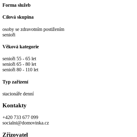
Forma služeb
Cílová skupina
osoby se zdravotním postižením
senioři
Věková kategorie
senioři 55 - 65 let
senioři 65 - 80 let
senioři 80 - 110 let
Typ zařízení
stacionáře denní
Kontakty
+420 733 677 099
socialni@domovinka.cz
Zřizovatel