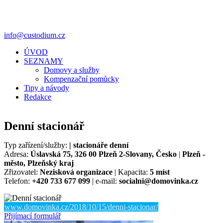
info@custodium.cz
ÚVOD
SEZNAMY
Domovy a služby
Kompenzační pomůcky
Tipy a návody
Redakce
Denní stacionář
Typ zařízení/služby:
| stacionáře denní
Adresa:
Úslavská 75, 326 00 Plzeň 2-Slovany, Česko
|
Plzeň -
město, Plzeňský kraj
Zřizovatel:
Nezisková organizace
| Kapacita:
5 míst
Telefon:
+420 733 677 099
| e-mail:
socialni@domovinka.cz
www.domovinka.cz/2018/10/15/denni-stacionar/
Přijímací formulář