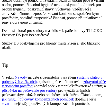
Služba obsahuje pomoc při zvládání běžných úkonů péče o vlastní
osobu, pomoc při osobní hygieně nebo poskytnutí podmínek pro
osobní hygienu, poskytnutí stravy, výchovné, vzdělávací a
aktivizační činnosti, zprostředkování kontaktu se společenským
prostředím, sociálně terapeutické činnosti, pomoc při uplatňování
práv a oprávněných zájmů.
Denní stacionář pro seniory má sídlo v I. patře budovy TJ LOKO.
Prostory DS jsou bezbariérové.
Služby DS poskytujeme pro klienty města Plzeň a jeho blízkého
okolí.
Tip
V sekci
Návody
najdete srozumitelná vysvětlení
systému plateb v
pobytových zařízeních,
způsobu práce a financování
zdravotní péče
v domácím prostředí
(domácí péče - terénní ošetřovatelské služby) a
příspěvku na pečovatele pro seniory
pro využití terénních
pečovatelských služeb nebo odlehčovacích služeb. Článek o tom,
jak fungují půjčovny kompenzačních pomůcek
doplňuje ještě
seznam
nejčastěji používaných kompenzačních pomůcek.