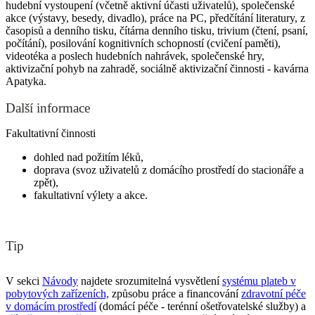
hudební vystoupení (včetně aktivní účasti uživatelů), společenské
akce (výstavy, besedy, divadlo), práce na PC, předčítání literatury, z
časopisů a denního tisku, čítárna denního tisku, trivium (čtení, psaní,
počítání), posilování kognitivních schopností (cvičení paměti),
videotéka a poslech hudebních nahrávek, společenské hry,
aktivizační pohyb na zahradě, sociálně aktivizační činnosti - kavárna
Apatyka.
Další informace
Fakultativní činnosti
dohled nad požitím léků,
doprava (svoz uživatelů z domácího prostředí do stacionáře a
zpět),
fakultativní výlety a akce.
Tip
V sekci
Návody
najdete srozumitelná vysvětlení
systému plateb v
pobytových zařízeních,
způsobu práce a financování
zdravotní péče
v domácím prostředí
(domácí péče - terénní ošetřovatelské služby) a