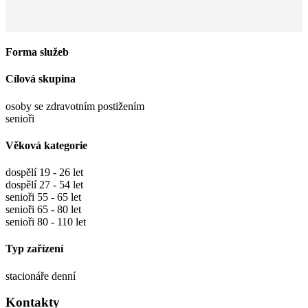
Forma služeb
Cílová skupina
osoby se zdravotním postižením
senioři
Věková kategorie
dospělí 19 - 26 let
dospělí 27 - 54 let
senioři 55 - 65 let
senioři 65 - 80 let
senioři 80 - 110 let
Typ zařízení
stacionáře denní
Kontakty