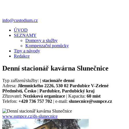
info@custodium.cz
ÚVOD
SEZNAMY
Domovy a služby
Kompenzační pomůcky
Tipy a návody
Redakce
Denní stacionář kavárna Slunečnice
Typ zařízení/služby:
| stacionáře denní
Adresa:
Jilemnického 2226, 530 02 Pardubice V-Zelené
Předměstí, Česko
|
Pardubice, Pardubický kraj
Zřizovatel:
Nezisková organizace
| Kapacita:
60 míst
Telefon:
+420 736 757 702
| e-mail:
slunecnice@ssmpce.cz
www.ssmpce.cz/ds-slunecnice