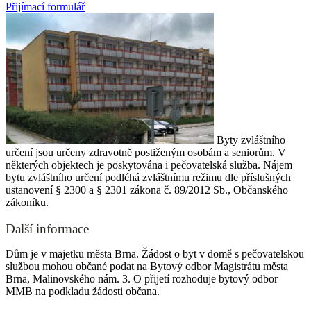
Přijímací formulář
Byty zvláštního
určení jsou určeny zdravotně postiženým osobám a seniorům. V
některých objektech je poskytována i pečovatelská služba. Nájem
bytu zvláštního určení podléhá zvláštnímu režimu dle příslušných
ustanovení § 2300 a § 2301 zákona č. 89/2012 Sb., Občanského
zákoníku.
Další informace
Dům je v majetku města Brna. Žádost o byt v domě s pečovatelskou
službou mohou občané podat na Bytový odbor Magistrátu města
Brna, Malinovského nám. 3. O přijetí rozhoduje bytový odbor
MMB na podkladu žádosti občana.