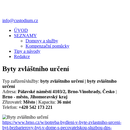
info@custodium.cz
ÚVOD
SEZNAMY
Domovy a služby
Kompenzační pomůcky
Tipy a návody
Redakce
Byty zvláštního určení
Typ zařízení/služby:
byty zvláštního určení | byty zvláštního
určení
Adresa:
Pálavské náměstí 4103/2, Brno-Vinohrady, Česko
|
Brno - město, Jihomoravský kraj
Zřizovatel:
Město
| Kapacita:
36 míst
Telefon:
+420 542 173 221
https://www.brno.cz/w/potreba-bydleni-v-byte-zvlastniho-urceni-
byt-bezbarierovy-byt-v-dome-s-pecovatelskou-sluzbou-dps-