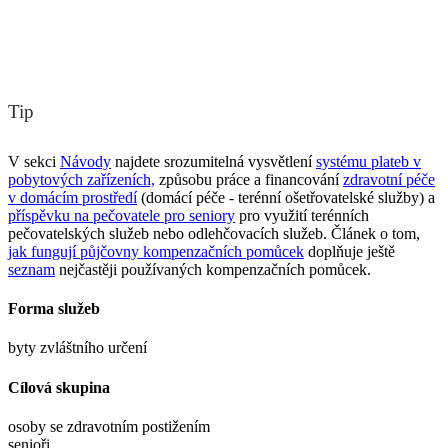
Tip
V sekci
Návody
najdete srozumitelná vysvětlení
systému plateb v
pobytových zařízeních,
způsobu práce a financování
zdravotní péče
v domácím prostředí
(domácí péče - terénní ošetřovatelské služby) a
příspěvku na pečovatele pro seniory
pro využití terénních
pečovatelských služeb nebo odlehčovacích služeb. Článek o tom,
jak fungují půjčovny kompenzačních pomůcek
doplňuje ještě
seznam
nejčastěji používaných kompenzačních pomůcek.
Forma služeb
byty zvláštního určení
Cílová skupina
osoby se zdravotním postižením
senioři