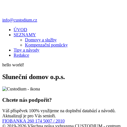
info@custodium.cz
ÚVOD
SEZNAMY
Domovy a služby
Kompenzační pomůcky
Tipy a návody
Redakce
hello world!
Sluneční domov o.p.s.
Chcete nás podpořit?
Váš příspěvek 100% využijeme na doplnění databází a návodů.
Aktualizují je pro Vás senioři.
FIOBANKA 260 174 5007 / 2010
© 2019-2026 Všechna práva vyhrazena CUSTODIUM - centrum