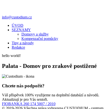
info@custodium.cz
ÚVOD
SEZNAMY
Domovy a služby
Kompenzační pomůcky
Tipy a návody
Redakce
hello world!
Palata - Domov pro zrakově postižené
Chcete nás podpořit?
Váš příspěvek 100% využijeme na doplnění databází a návodů.
Aktualizují je pro Vás senioři.
FIOBANKA 260 174 5007 / 2010
© 2019-2026 Všechna práva vyhrazena CUSTODIUM - centrum