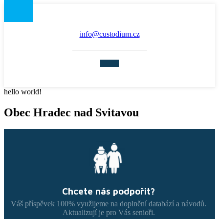
info@custodium.cz
hello world!
Obec Hradec nad Svitavou
Chcete nás podpořit?
Váš příspěvek 100% využijeme na doplnění databází a návodů.
Aktualizují je pro Vás senioři.