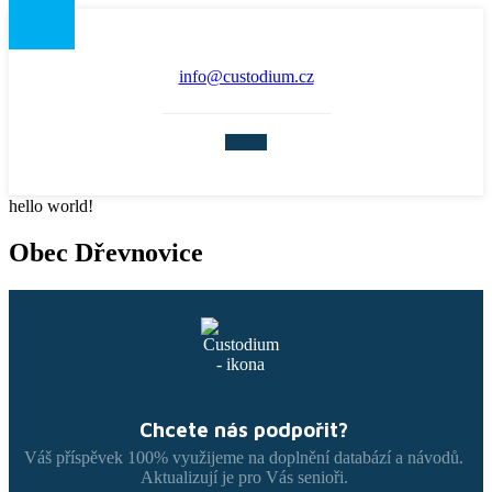
info@custodium.cz
hello world!
Obec Dřevnovice
Chcete nás podpořit?
Váš příspěvek 100% využijeme na doplnění databází a návodů.
Aktualizují je pro Vás senioři.