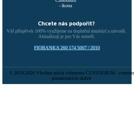
Chcete nás podpořit?
Váš příspěvek 100% využijeme na doplnění databází a návodů.
Aktualizují je pro Vás senioři.
FIOBANKA 260 174 5007 / 2010
© 2019-2026 Všechna práva vyhrazena CUSTODIUM - centrum
poradenských služeb