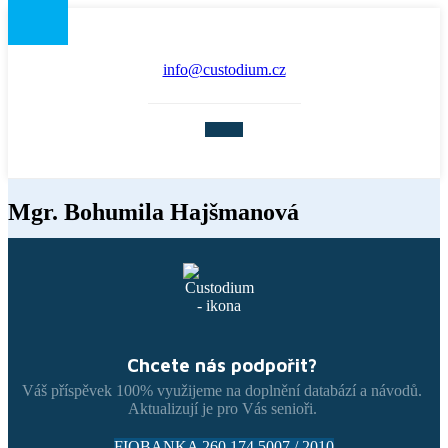
info@custodium.cz
Mgr. Bohumila Hajšmanová
Chcete nás podpořit?
Váš příspěvek 100% využijeme na doplnění databází a návodů.
Aktualizují je pro Vás senioři.
FIOBANKA 260 174 5007 / 2010