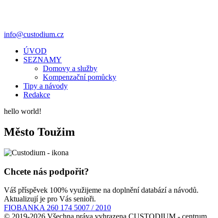
info@custodium.cz
ÚVOD
SEZNAMY
Domovy a služby
Kompenzační pomůcky
Tipy a návody
Redakce
hello world!
Město Toužim
Chcete nás podpořit?
Váš příspěvek 100% využijeme na doplnění databází a návodů.
Aktualizují je pro Vás senioři.
FIOBANKA 260 174 5007 / 2010
© 2019-2026 Všechna práva vyhrazena CUSTODIUM - centrum