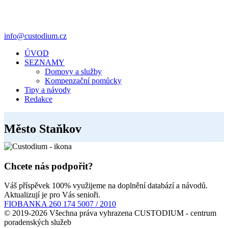
info@custodium.cz
ÚVOD
SEZNAMY
Domovy a služby
Kompenzační pomůcky
Tipy a návody
Redakce
Město Staňkov
Chcete nás podpořit?
Váš příspěvek 100% využijeme na doplnění databází a návodů.
Aktualizují je pro Vás senioři.
FIOBANKA 260 174 5007 / 2010
© 2019-2026 Všechna práva vyhrazena CUSTODIUM - centrum
poradenských služeb