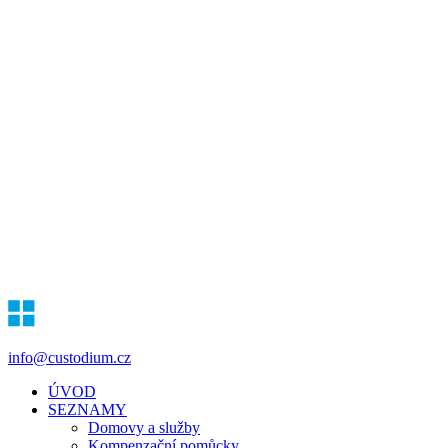
info@custodium.cz
ÚVOD
SEZNAMY
Domovy a služby
Kompenzační pomůcky