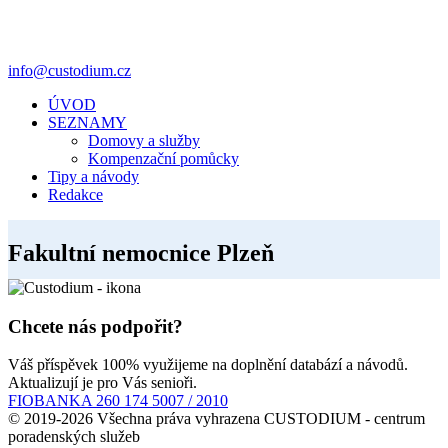
info@custodium.cz
ÚVOD
SEZNAMY
Domovy a služby
Kompenzační pomůcky
Tipy a návody
Redakce
Fakultní nemocnice Plzeň
Chcete nás podpořit?
Váš příspěvek 100% využijeme na doplnění databází a návodů.
Aktualizují je pro Vás senioři.
FIOBANKA 260 174 5007 / 2010
© 2019-2026 Všechna práva vyhrazena CUSTODIUM - centrum
poradenských služeb