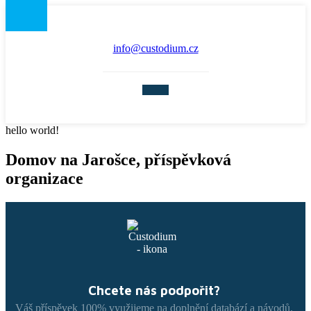
info@custodium.cz
hello world!
Domov na Jarošce, příspěvková
organizace
Chcete nás podpořit?
Váš příspěvek 100% využijeme na doplnění databází a návodů.