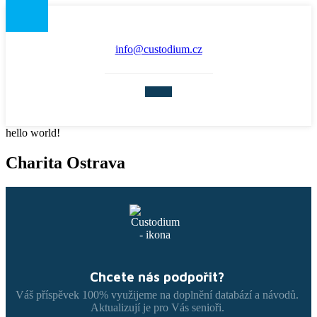
info@custodium.cz
hello world!
Charita Ostrava
Chcete nás podpořit?
Váš příspěvek 100% využijeme na doplnění databází a návodů.
Aktualizují je pro Vás senioři.