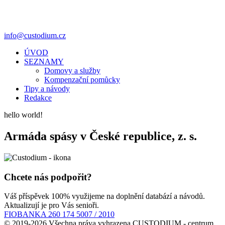
info@custodium.cz
ÚVOD
SEZNAMY
Domovy a služby
Kompenzační pomůcky
Tipy a návody
Redakce
hello world!
Armáda spásy v České republice, z. s.
Chcete nás podpořit?
Váš příspěvek 100% využijeme na doplnění databází a návodů.
Aktualizují je pro Vás senioři.
FIOBANKA 260 174 5007 / 2010
© 2019-2026 Všechna práva vyhrazena CUSTODIUM - centrum