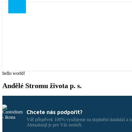
hello world!
Andělé Stromu života p. s.
Chcete nás podpořit?
Váš příspěvek 100% využijeme na doplnění databází a 
Aktualizují je pro Vás senioři.