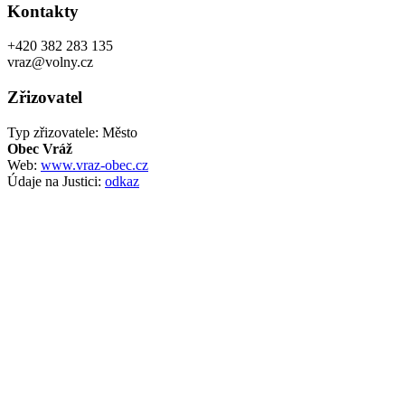
Kontakty
+420 382 283 135
vraz@volny.cz
Zřizovatel
Typ zřizovatele: Město
Obec Vráž
Web:
www.vraz-obec.cz
Údaje na Justici:
odkaz