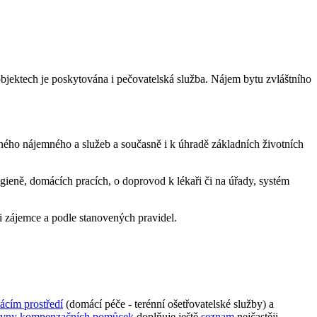
jektech je poskytována i pečovatelská služba. Nájem bytu zvláštního
ného nájemného a služeb a současně i k úhradě základních životních
gieně, domácích pracích, o doprovod k lékaři či na úřady, systém
 zájemce a podle stanovených pravidel.
ácím prostředí
(domácí péče - terénní ošetřovatelské služby) a
čovny kompenzačních pomůcek
doplňuje ještě
seznam
nejčastěji