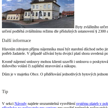
Byty zvláštního určen
určení podléhá zvláštnímu režimu dle příslušných ustanovení § 2300
Další informace
Hlavním zdrojem příjmu nájemníka musí být starobní důchod nebo jiný
potřeb žadatele. V případě užívání bytu dvojicí platí shora uvedená p
Kromě nájemní smlouvy mohou klienti uzavřít i smlouvu o poskytování 
tísňového volání či zajištění stravování a nákupu.
Dům je v majetku Obce. O přidělování jednotlivých bytových jednote
Tip
V sekci
Návody
najdete srozumitelná vysvětlení
systému plateb v pob
příspěvku na pečovatele pro seniory
pro využití terénních pečovatels