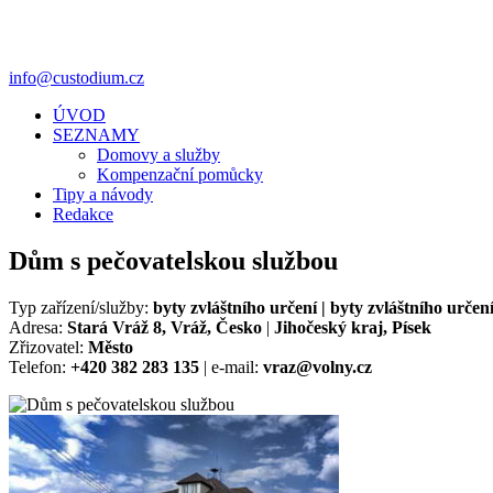
info@custodium.cz
ÚVOD
SEZNAMY
Domovy a služby
Kompenzační pomůcky
Tipy a návody
Redakce
Dům s pečovatelskou službou
Typ zařízení/služby:
byty zvláštního určení | byty zvláštního určen
Adresa:
Stará Vráž 8, Vráž, Česko
|
Jihočeský kraj, Písek
Zřizovatel:
Město
Telefon:
+420 382 283 135
| e-mail:
vraz@volny.cz