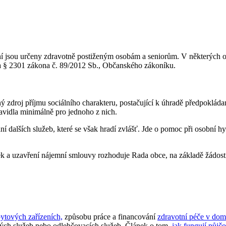
í jsou určeny zdravotně postiženým osobám a seniorům. V některých ob
 a § 2301 zákona č. 89/2012 Sb., Občanského zákoníku.
 zdroj příjmu sociálního charakteru, postačující k úhradě předpokláda
ravidla minimálně pro jednoho z nich.
dalších služeb, které se však hradí zvlášť. Jde o pomoc při osobní hy
k a uzavření nájemní smlouvy rozhoduje Rada obce, na základě žádosti
ytových zařízeních,
způsobu práce a financování
zdravotní péče v dom
kých služeb nebo odlehčovacích služeb. Článek o tom,
jak fungují půj